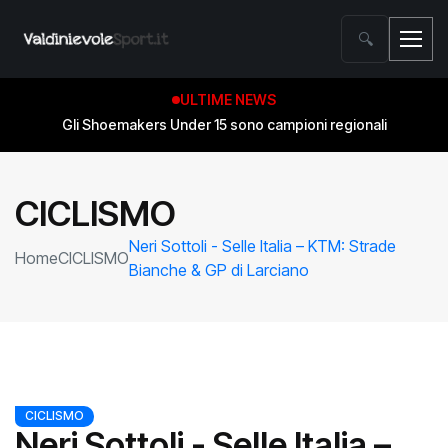
🔍
ULTIME NEWS
Gli Shoemakers Under 15 sono campioni regionali
CICLISMO
Neri Sottoli - Selle Italia – KTM: Strade
Home
CICLISMO
Bianche & GP di Larciano
CICLISMO
Neri Sottoli - Selle Italia –