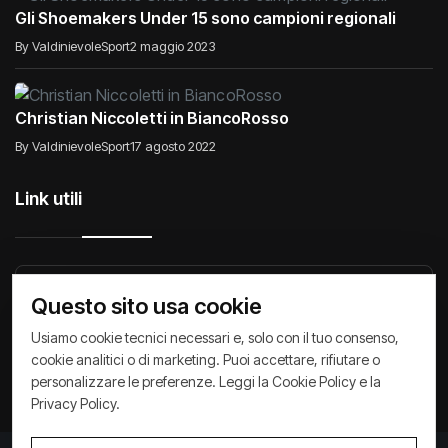
Gli Shoemakers Under 15 sono campioni regionali
By ValdinievoleSport
2 maggio 2023
Christian Niccoletti in BiancoRosso
By ValdinievoleSport
17 agosto 2022
Link utili
Raccontiamo di Noi
Comunicati
Società
Questo sito usa cookie
Privacy Policy
Cookie Policy
Archivio News
Usiamo cookie tecnici necessari e, solo con il tuo consenso,
cookie analitici o di marketing. Puoi accettare, rifiutare o
personalizzare le preferenze. Leggi la
Cookie Policy
e la
Privacy Policy
.