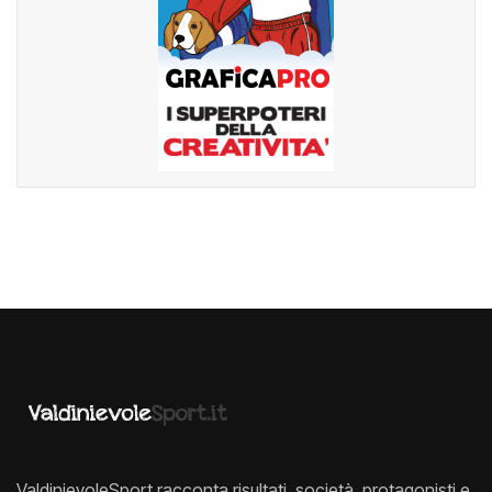
ValdinievoleSport racconta risultati, società, protagonisti e