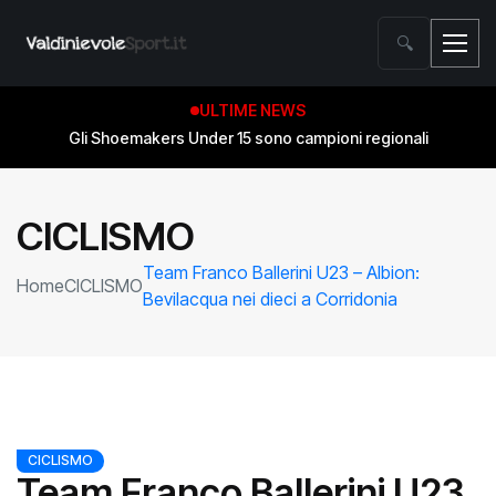
🔍
ULTIME NEWS
Gli Shoemakers Under 15 sono campioni regionali
CICLISMO
Team Franco Ballerini U23 – Albion:
Home
CICLISMO
Bevilacqua nei dieci a Corridonia
CICLISMO
Team Franco Ballerini U23