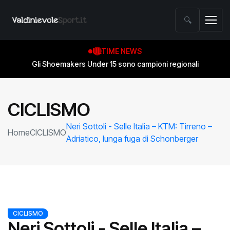
🔍
ULTIME NEWS
Gli Shoemakers Under 15 sono campioni regionali
CICLISMO
Neri Sottoli - Selle Italia – KTM: Tirreno –
Home
CICLISMO
Adriatico, lunga fuga di Schonberger
CICLISMO
Neri Sottoli - Selle Italia –