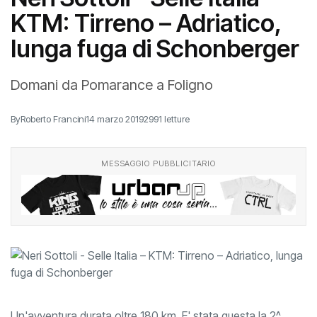
KTM: Tirreno – Adriatico,
lunga fuga di Schonberger
Domani da Pomarance a Foligno
By
Roberto Francini
14 marzo 2019
2991 letture
MESSAGGIO PUBBLICITARIO
Un'avventura durata oltre 180 km. E' stata questa la 2^