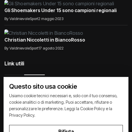
Gli Shoemakers Under 15 sono campioni regionali
By ValdinievoleSport
2 maggio 2023
Christian Niccoletti in BiancoRosso
By ValdinievoleSport
17 agosto 2022
Link utili
Questo sito usa cookie
Raccontiamo di Noi
Comunicati
Società
Usiamo cookie tecnici necessari e, solo con il tuo consenso,
cookie analitici o di marketing. Puoi accettare, rifiutare o
Privacy Policy
Cookie Policy
Archivio News
personalizzare le preferenze. Leggi la
Cookie Policy
e la
Privacy Policy
.
Rifiuta