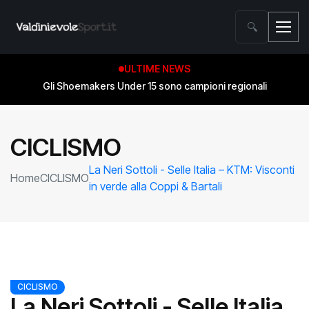
🔍
ULTIME NEWS
Gli Shoemakers Under 15 sono campioni regionali
CICLISMO
La Neri Sottoli - Selle Italia – KTM: Visconti
Home
CICLISMO
in verde alla Coppi & Bartali
CICLISMO
La Neri Sottoli - Selle Italia