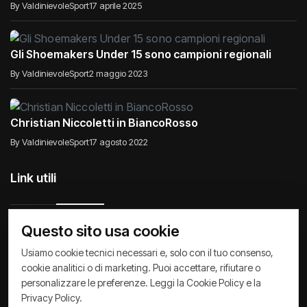
By ValdinievoleSport
17 aprile 2025
Gli Shoemakers Under 15 sono campioni regionali
By ValdinievoleSport
2 maggio 2023
Christian Niccoletti in BiancoRosso
By ValdinievoleSport
17 agosto 2022
Link utili
Questo sito usa cookie
Raccontiamo di Noi
Comunicati
Società
Usiamo cookie tecnici necessari e, solo con il tuo consenso,
cookie analitici o di marketing. Puoi accettare, rifiutare o
Privacy Policy
Cookie Policy
Archivio News
personalizzare le preferenze. Leggi la
Cookie Policy
e la
Privacy Policy
.