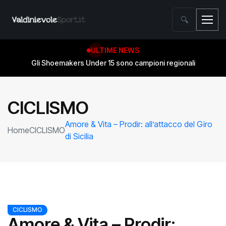
🔍
ULTIME NEWS
Gli Shoemakers Under 15 sono campioni regionali
CICLISMO
Amore & Vita – Prodir: all’attacco del Giro
Home
CICLISMO
di Sicilia
CICLISMO
Amore & Vita – Prodir: