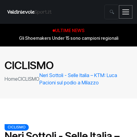
🔍
ULTIME NEWS
Gli Shoemakers Under 15 sono campioni regionali
CICLISMO
Neri Sottoli - Selle Italia – KTM: Luca
Home
CICLISMO
Pacioni sul podio a Milazzo
CICLISMO
Neri Sottoli - Selle Italia –