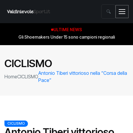
🔍
ULTIME NEWS
Gli Shoemakers Under 15 sono campioni regionali
CICLISMO
Antonio Tiberi vittorioso nella “Corsa della
Home
CICLISMO
Pace”
CICLISMO
Antonio Tiberi vittorioso