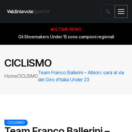
🔍
ULTIME NEWS
Gli Shoemakers Under 15 sono campioni regionali
CICLISMO
Team Franco Ballerini – Albion: sarà al via
Home
CICLISMO
del Giro d’Italia Under 23
CICLISMO
Team Franco Ballerini –