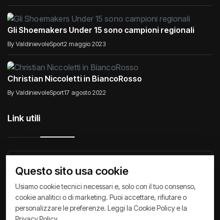
Gli Shoemakers Under 15 sono campioni regionali
By ValdinievoleSport
2 maggio 2023
Christian Niccoletti in BiancoRosso
By ValdinievoleSport
17 agosto 2022
Link utili
Raccontiamo di Noi
Comunicati
Società
Questo sito usa cookie
Privacy Policy
Cookie Policy
Archivio News
Usiamo cookie tecnici necessari e, solo con il tuo consenso,
cookie analitici o di marketing. Puoi accettare, rifiutare o
personalizzare le preferenze. Leggi la
Cookie Policy
e la
Privacy Policy
.