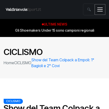
🔍
ULTIME NEWS
Gli Shoemakers Under 15 sono campioni regionali
CICLISMO
Show del Team Colpack a Empoli: 1°
Home
CICLISMO
Bagioli e 2° Covi
CICLISMO
Show del Team Colpack a