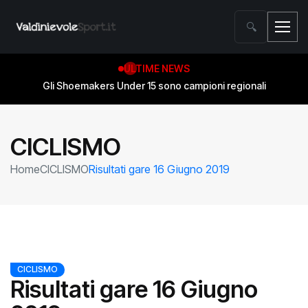
🔍
ULTIME NEWS
Gli Shoemakers Under 15 sono campioni regionali
Salvezza conquistata! Gli Shoemakers compiono l’impresa contro Wolf Basket Pistoia
CICLISMO
Home
CICLISMO
Risultati gare 16 Giugno 2019
CICLISMO