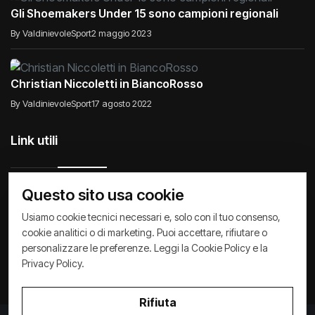
Gli Shoemakers Under 15 sono campioni regionali
By ValdinievoleSport
2 maggio 2023
Christian Niccoletti in BiancoRosso
By ValdinievoleSport
17 agosto 2022
Link utili
Questo sito usa cookie
Usiamo cookie tecnici necessari e, solo con il tuo consenso,
Raccontiamo di Noi
Comunicati
Società
cookie analitici o di marketing. Puoi accettare, rifiutare o
personalizzare le preferenze. Leggi la
Cookie Policy
e la
Privacy Policy
Cookie Policy
Archivio News
Privacy Policy
.
Rifiuta