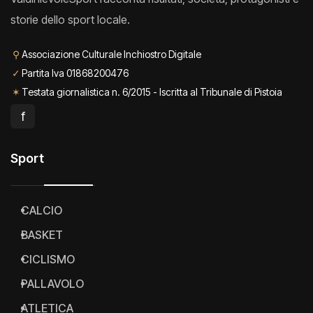
ValdinievoleSport racconta risultati, società, protagonisti e
storie dello sport locale.
⚲
Associazione Culturale Inchiostro Digitale
✓
Partita Iva 01868200476
✶
Testata giornalistica n. 6/2015 - Iscritta al Tribunale di Pistoia
f
Sport
CALCIO
BASKET
CICLISMO
PALLAVOLO