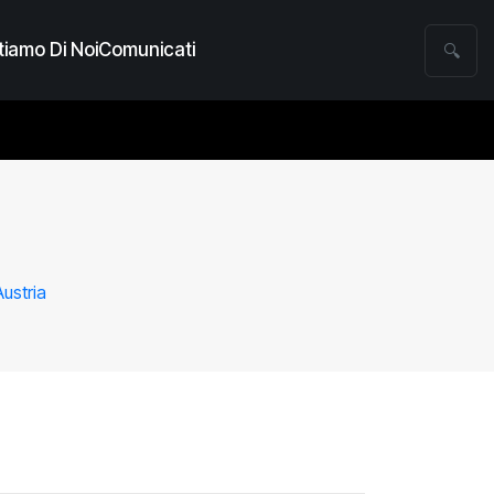
iamo Di Noi
Comunicati
🔍
ustria