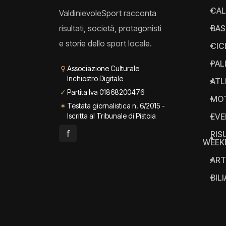
CAL
ValdinievoleSport racconta
risultati, società, protagonisti
BAS
e storie dello sport locale.
CIC
PAL
⚲
Associazione Culturale
Inchiostro Digitale
ATL
✓
Partita Iva 01868200476
MO
✶
Testata giornalistica n. 6/2015 -
Iscritta al Tribunale di Pistoia
EVE
f
RIS
WEEK
ART
BIL