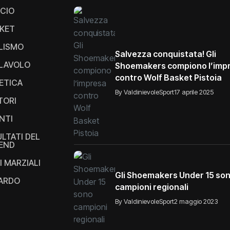
CIO
KET
LISMO
Salvezza conquistata! Gli
LAVOLO
Shoemakers compiono l’imp
contro Wolf Basket Pistoia
ETICA
By ValdinievoleSport
17 aprile 2025
TORI
NTI
ULTATI DEL
END
I MARZIALI
Gli Shoemakers Under 15 so
IARDO
campioni regionali
By ValdinievoleSport
2 maggio 2023