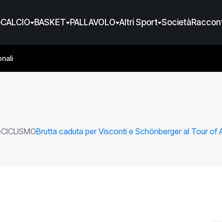
e
CALCIO
BASKET
PALLAVOLO
Altri Sport
Società
Raccont
nali
e
CICLISMO
Brutta caduta per Visconti e Schönberger al Tour of A