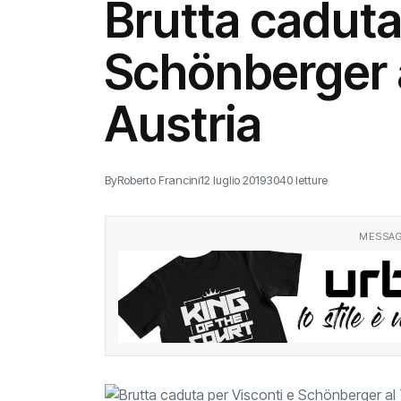
Brutta caduta
Schönberger a
Austria
By
Roberto Francini
12 luglio 2019
3040 letture
MESSAG