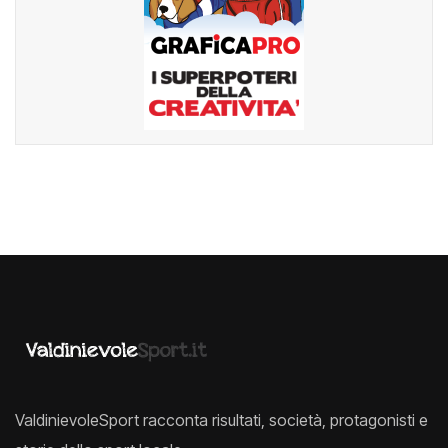
ValdinievoleSport racconta risultati, società, protagonisti e