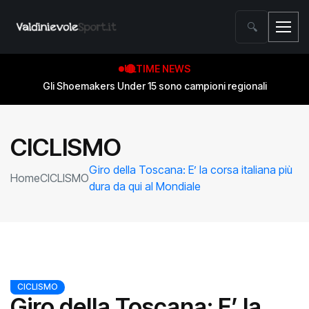
🔍
ULTIME NEWS
Gli Shoemakers Under 15 sono campioni regionali
CICLISMO
Giro della Toscana: E’ la corsa italiana più
Home
CICLISMO
dura da qui al Mondiale
CICLISMO
Giro della Toscana: E’ la