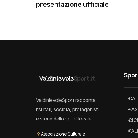
presentazione ufficiale
Spor
CAL
ValdinievoleSport racconta
risultati, società, protagonisti
BAS
e storie dello sport locale.
CIC
PAL
⚲
Associazione Culturale