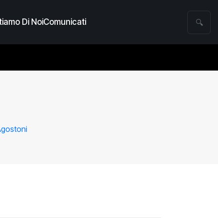
iamo Di Noi
Comunicati
🔍
Agostoni