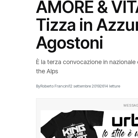
AMORE & VITA
Tizza in Azzu
Agostoni
È la terza convocazione in nazionale
the Alps
By
Roberto Francini
12 settembre 2019
2614 letture
MESSAG