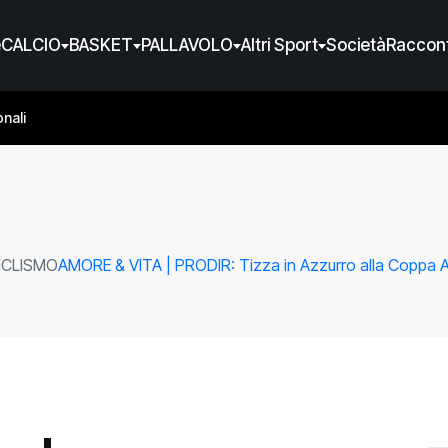
e
CALCIO
BASKET
PALLAVOLO
Altri Sport
Società
Raccont
nali
ICLISMO
AMORE & VITA | PRODIR: Tizza in Azzurro alla Coppa 