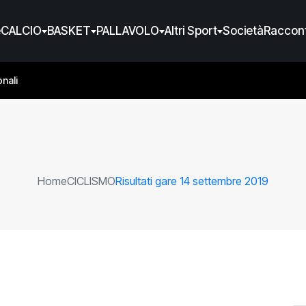
e
CALCIO
BASKET
PALLAVOLO
Altri Sport
Società
Raccont
nali
Home
CICLISMO
Risultati gare 14 settembre 2019