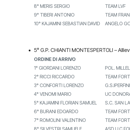
8° MERIS SERGIO
TEAM LVF
9° TIBERI ANTONIO
TEAM FRANC
10° KAJAMINI SEBASTIAN DAVID
ANGELO GO
5° G.P. CHIANTI MONTESPERTOLI – Allie
ORDINE DI ARRIVO
1° GIORDANI LORENZO
POL. MILLE
2° RICCI RICCARDO
TEAM FORT
3° CONFORTI LORENZO
G.S.IPERFIN
4° VENOMI MARIO
UC DONORAT
5° KAJAMINI FLORIAN SAMUEL
S.C. SAN L
6° BURANI EDOARDO
TEAM FORT
7° ROMOLINI VALENTINO
TEAM FORT
8° SILVESTRI SAMUELE
ASD U.C.FO