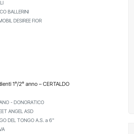
LI
O BALLERINI
OBIL DESIREE FIOR
ienti 1°/2° anno – CERTALDO
ANO - DONORATICO
EET ANGEL ASD
GO DEL TONGO A.S. a 6"
VA