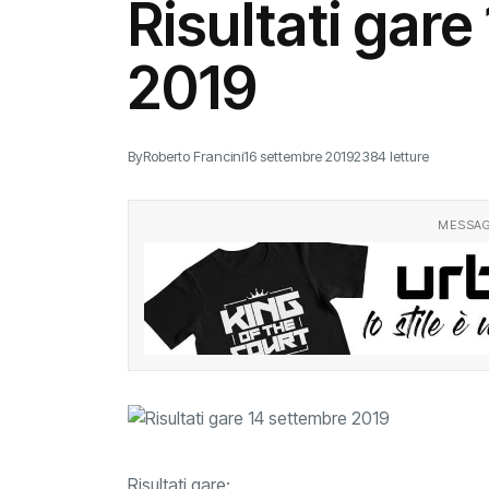
Risultati gar
2019
By
Roberto Francini
16 settembre 2019
2384 letture
MESSAG
Risultati gare: