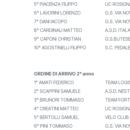
5° PIACENZA FILIPPO
UC ROSIGN
6° LAVORINI LORENZO
G.S. VIA NO
7° DANI IACOPO
G.S. VIA NO
8° CARDINALI MATTEO
A.S.D. ITAL
9° CAPONI CHRISTIAN
G.S.BUTES
10° AGOSTINELLI FILIPPO
S.C. PEDAL
ORDINE DI ARRIVO 2° anno
1° AMATI FEDERICO
TEAM LOGIS
2° SCAPPINI SAMUELE
A.S.D. NES
3° BRUNORI TOMMASO
TEAM FORTE
4° CREATINI MATTEO
UC ROSIGN
5° BERTOLLI SAMUEL
VELO CLUB 
6° PINI TOMMASO
G.S. VIA NO