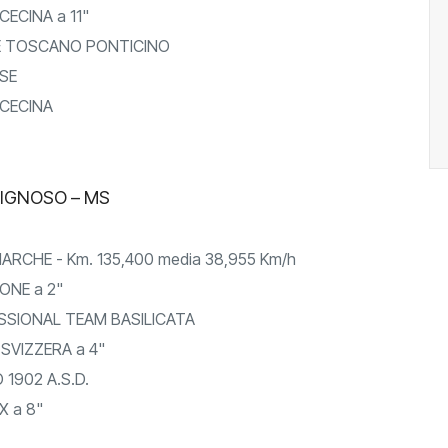
CECINA a 11"
E TOSCANO PONTICINO
SE
 CECINA
TIGNOSO – MS
ARCHE - Km. 135,400 media 38,955 Km/h
ONE a 2"
SIONAL TEAM BASILICATA
SVIZZERA a 4"
1902 A.S.D.
 a 8"