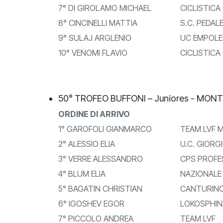
7° DI GIROLAMO MICHAEL
CICLISTICA 
8° CINCINELLI MATTIA
S.C. PEDAL
9° SULAJ ARGLENIO
UC EMPOLE
10° VENOMI FLAVIO
CICLISTICA
50° TROFEO BUFFONI – Juniores - MON
ORDINE DI ARRIVO
1° GAROFOLI GIANMARCO
TEAM LVF M
2° ALESSIO ELIA
U.C. GIORGI
3° VERRE ALESSANDRO
CPS PROFES
4° BLUM ELIA
NAZIONALE 
5° BAGATIN CHRISTIAN
CANTURINO 
6° IGOSHEV EGOR
LOKOSPHINX
7° PICCOLO ANDREA
TEAM LVF