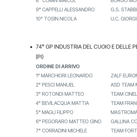
8° COMIN MAICOL
BORGO MOL
9° CAPPELLI ALESSANDRO
G.S. STABB
10° TOSIN NICOLA
U.C. GIORG
74° GP INDUSTRIA DEL CUOIO E DELLE PE
(PI)
ORDINE DI ARRIVO
1° MARCHIORI LEONARDO
ZALF EUROMO
2° PESCI MANUEL
ASD TEAM 
3° ROTONDI MATTEO
TEAM CINEL
4° BEVILACQUA MATTIA
TEAM FRANC
5° MAGLI FILIPPO
MASTROMAR
6° PEGORARO MATTEO GINO
GALLINA C
7° CORRADINI MICHELE
TEAM FORT