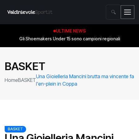
🔍
ULTIME NEWS
Gli Shoemakers Under 15 sono campioni regionali
BASKET
Una Gioielleria Mancini brutta ma vincente fa
Home
BASKET
l'en-plein in Coppa
BASKET
Una Gioielleria Mancini