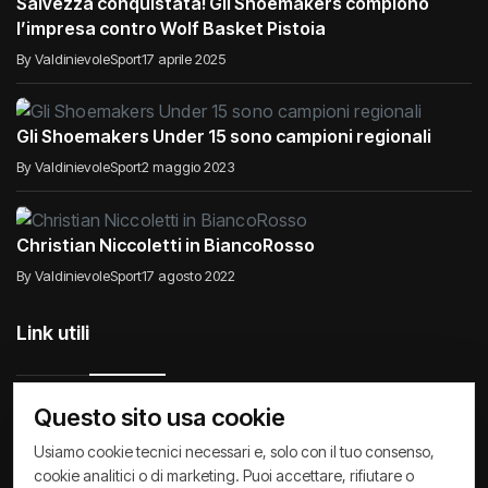
Salvezza conquistata! Gli Shoemakers compiono
l’impresa contro Wolf Basket Pistoia
By ValdinievoleSport
17 aprile 2025
Gli Shoemakers Under 15 sono campioni regionali
By ValdinievoleSport
2 maggio 2023
Christian Niccoletti in BiancoRosso
By ValdinievoleSport
17 agosto 2022
Link utili
Questo sito usa cookie
Raccontiamo di Noi
Comunicati
Società
Usiamo cookie tecnici necessari e, solo con il tuo consenso,
cookie analitici o di marketing. Puoi accettare, rifiutare o
Privacy Policy
Cookie Policy
Archivio News