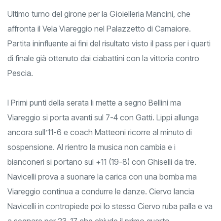
Ultimo turno del girone per la Gioielleria Mancini, che
affronta il Vela Viareggio nel Palazzetto di Camaiore.
Partita ininfluente ai fini del risultato visto il pass per i quarti
di finale già ottenuto dai ciabattini con la vittoria contro
Pescia.
I Primi punti della serata li mette a segno Bellini ma
Viareggio si porta avanti sul 7-4 con Gatti. Lippi allunga
ancora sull’11-6 e coach Matteoni ricorre al minuto di
sospensione. Al rientro la musica non cambia e i
bianconeri si portano sul +11 (19-8) con Ghiselli da tre.
Navicelli prova a suonare la carica con una bomba ma
Viareggio continua a condurre le danze. Ciervo lancia
Navicelli in contropiede poi lo stesso Ciervo ruba palla e va
a segnare per 23-17 che chiude il primo quarto.