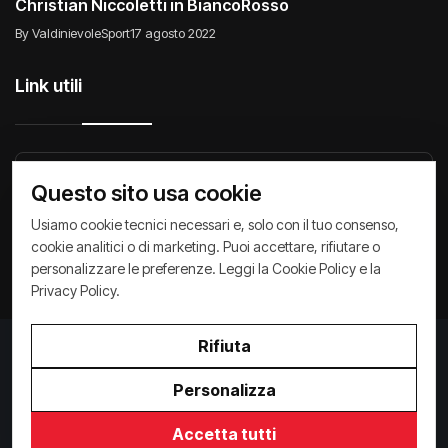
Christian Niccoletti in BiancoRosso
By ValdinievoleSport
17 agosto 2022
Link utili
Raccontiamo di Noi
Comunicati
Società
Questo sito usa cookie
Privacy Policy
Cookie Policy
Archivio News
Usiamo cookie tecnici necessari e, solo con il tuo consenso,
cookie analitici o di marketing. Puoi accettare, rifiutare o
personalizzare le preferenze. Leggi la
Cookie Policy
e la
Privacy Policy
.
Rifiuta
Privacy Policy
/
Cookie Policy
Copyright ©
2026
ValdinievoleSport.it - powered by
Personalizza
Paralleloweb
Invio comunicati
Accetta tutti