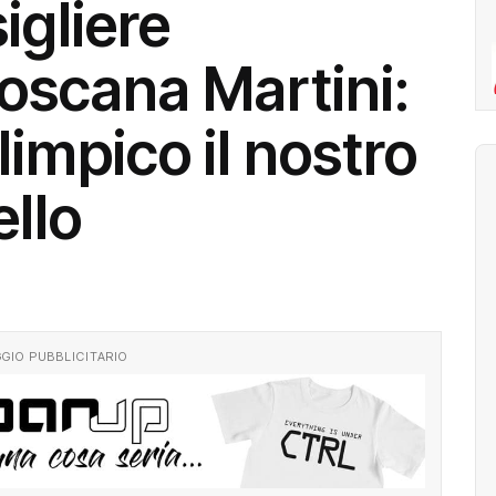
igliere
oscana Martini:
alimpico il nostro
ello
GIO PUBBLICITARIO