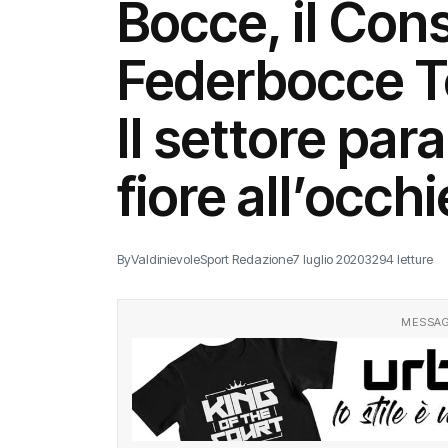
Bocce, il Cons
Federbocce T
Il settore par
fiore all’occhi
By
ValdinievoleSport Redazione
7 luglio 2020
3294 letture
MESSAG