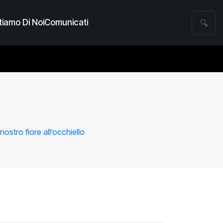
iamo Di Noi
Comunicati
🔍
ostro fiore all’occhiello