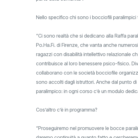
Nello specifico chi sono i bocciofili paralimpici
“Ci sono realtà che si dedicano alla Raffa paral
Po.Ha.Fi. di Firenze, che vanta anche numerosi tit
ragazzi con disabilità intellettivo relazionale
contribuisce al loro benessere psico-fisico. Dive
collaborano con le società bocciofile organiz
sono accolti dagli istruttori. Anche dal punto d
paralimpico: in ogni corso c’è un modulo dedicat
Cos’altro c’è in programma?
“Proseguiremo nel promuovere le bocce paralimp
daremo continuità a quanto fatto e cercheremo 