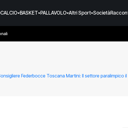
e
CALCIO
BASKET
PALLAVOLO
Altri Sport
Società
Raccont
nali
Consigliere Federbocce Toscana Martini: Il settore paralimpico il n