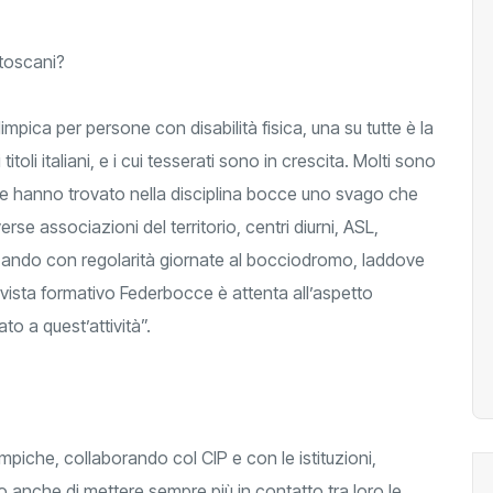
 toscani?
impica per persone con disabilità fisica, una su tutte è la
oli italiani, e i cui tesserati sono in crescita. Molti sono
 che hanno trovato nella disciplina bocce uno svago che
rse associazioni del territorio, centri diurni, ASL,
zando con regolarità giornate al bocciodromo, laddove
i vista formativo Federbocce è attenta all’aspetto
o a quest’attività”.
iche, collaborando col CIP e con le istituzioni,
anche di mettere sempre più in contatto tra loro le