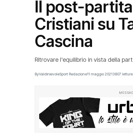
Il post-partita
Cristiani su T
Cascina
Ritrovare l'equilibrio in vista della par
By
ValdinievoleSport Redazione
11 maggio 2021
3807 letture
MESSAG