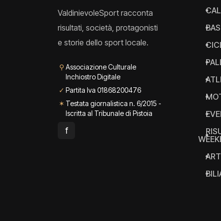
CAL
ValdinievoleSport racconta
risultati, società, protagonisti
BAS
e storie dello sport locale.
CIC
PAL
⚲
Associazione Culturale
Inchiostro Digitale
ATL
✓
Partita Iva 01868200476
MO
✶
Testata giornalistica n. 6/2015 -
Iscritta al Tribunale di Pistoia
EVE
f
RIS
WEEK
ART
BIL