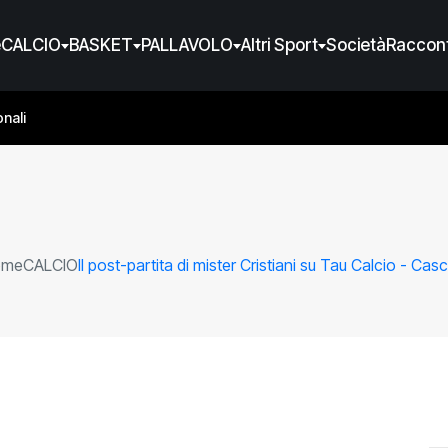
e
CALCIO
BASKET
PALLAVOLO
Altri Sport
Società
Raccont
nali
ome
CALCIO
Il post-partita di mister Cristiani su Tau Calcio - Cas