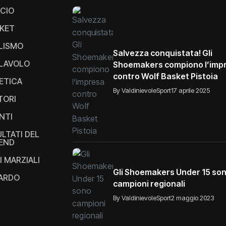
CIO
KET
LISMO
Salvezza conquistata! Gli
LAVOLO
Shoemakers compiono l’imp
contro Wolf Basket Pistoia
ETICA
By ValdinievoleSport
17 aprile 2025
TORI
NTI
ULTATI DEL
END
I MARZIALI
Gli Shoemakers Under 15 so
IARDO
campioni regionali
By ValdinievoleSport
2 maggio 2023