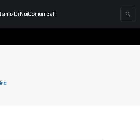
iamo Di Noi
Comunicati
🔍
cina