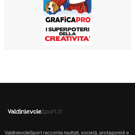
ValdinievoleSport racconta risultati, società, protagonisti e