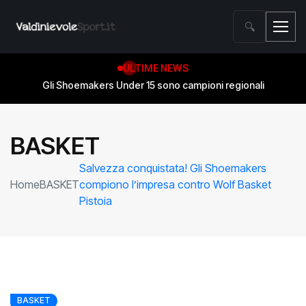
🔍
ULTIME NEWS
Gli Shoemakers Under 15 sono campioni regionali
BASKET
Salvezza conquistata! Gli Shoemakers
Home
BASKET
compiono l’impresa contro Wolf Basket
Pistoia
BASKET