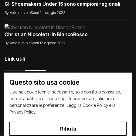
Gli Shoemakers Under 15 sono campioni regionali
By ValdinievoleSport
2 maggio 2023
Christian Niccoletti in BiancoRosso
By ValdinievoleSport
17 agosto 2022
Link utili
Questo sito usa cookie
Raccontiamo di Noi
Comunicati
Società
Usiamo cookie tecnici necessari e, solo con il tuo consenso,
cookie analitici o di marketing. Puoi accettare, rifiutare o
Privacy Policy
Cookie Policy
Archivio News
personalizzare le preferenze. Leggi la
Cookie Policy
e la
Privacy Policy
.
Rifiuta