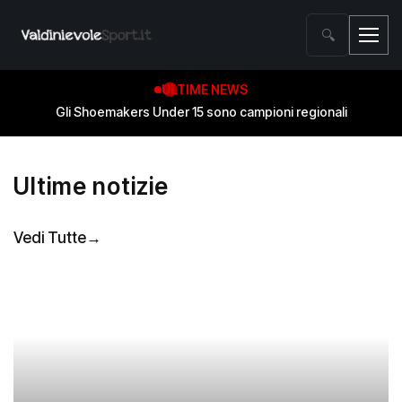
🔍
ULTIME NEWS
Gli Shoemakers Under 15 sono campioni regionali
U
l
t
i
m
e
n
o
t
i
z
i
e
Vedi Tutte
→