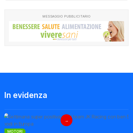
MESSAGGIO PUBBLICITARIO
I
n
e
v
i
d
e
n
z
a
→
MOTORI