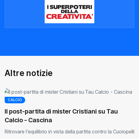
A
l
t
r
e
n
o
t
i
z
i
e
CALCIO
Il post-partita di mister Cristiani su Tau
Calcio - Cascina
Ritrovare l'equilibrio in vista della partita contro la Cuoiopelli