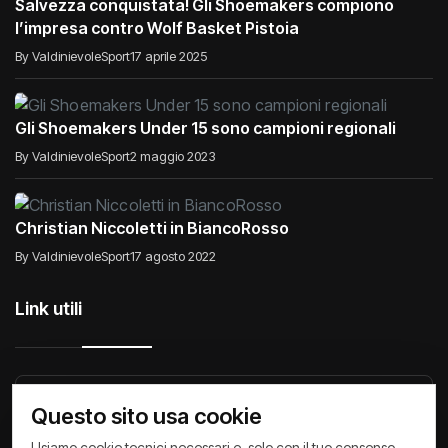
Salvezza conquistata! Gli Shoemakers compiono
l’impresa contro Wolf Basket Pistoia
By ValdinievoleSport
17 aprile 2025
Gli Shoemakers Under 15 sono campioni regionali
By ValdinievoleSport
2 maggio 2023
Christian Niccoletti in BiancoRosso
By ValdinievoleSport
17 agosto 2022
Link utili
Raccontiamo di Noi
Comunicati
Società
Questo sito usa cookie
Privacy Policy
Cookie Policy
Archivio News
Usiamo cookie tecnici necessari e, solo con il tuo consenso,