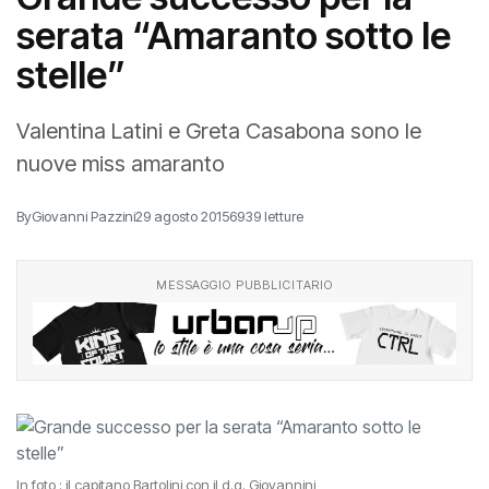
serata “Amaranto sotto le
stelle”
Valentina Latini e Greta Casabona sono le
nuove miss amaranto
By
Giovanni Pazzini
29 agosto 2015
6939 letture
MESSAGGIO PUBBLICITARIO
In foto : il capitano Bartolini con il d.g. Giovannini