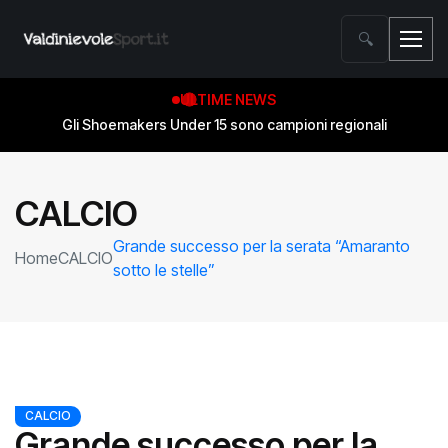
🔍
ULTIME NEWS
Gli Shoemakers Under 15 sono campioni regionali
CALCIO
Grande successo per la serata “Amaranto
Home
CALCIO
sotto le stelle”
CALCIO
Grande successo per la