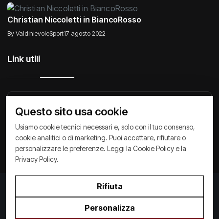
Christian Niccoletti in BiancoRosso
By ValdinievoleSport
17 agosto 2022
Link utili
Raccontiamo di Noi
Comunicati
Società
Questo sito usa cookie
Privacy Policy
Cookie Policy
Archivio News
Usiamo cookie tecnici necessari e, solo con il tuo consenso,
cookie analitici o di marketing. Puoi accettare, rifiutare o
personalizzare le preferenze. Leggi la
Cookie Policy
e la
Privacy Policy
.
Rifiuta
Privacy Policy
/
Cookie Policy
Copyright ©
2026
ValdinievoleSport.it - powered by
Personalizza
Paralleloweb