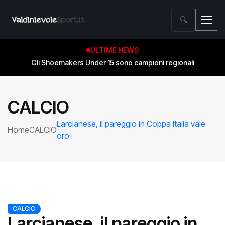
🔍
ULTIME NEWS
Gli Shoemakers Under 15 sono campioni regionali
CALCIO
Larcianese, il pareggio in Coppa Italia vale
Home
CALCIO
oro
CALCIO
Larcianese, il pareggio in