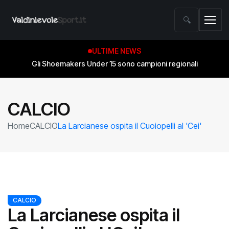
🔍
ULTIME NEWS
Gli Shoemakers Under 15 sono campioni regionali
CALCIO
Home
CALCIO
La Larcianese ospita il Cuoiopelli al 'Cei'
CALCIO
La Larcianese ospita il