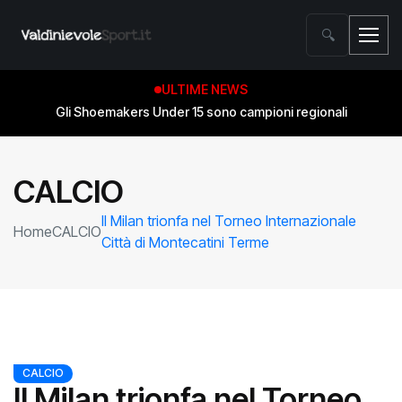
🔍
ULTIME NEWS
Gli Shoemakers Under 15 sono campioni regionali
CALCIO
Il Milan trionfa nel Torneo Internazionale
Home
CALCIO
Città di Montecatini Terme
CALCIO
Il Milan trionfa nel Torneo