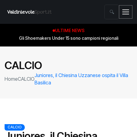
🔍
ULTIME NEWS
Gli Shoemakers Under 15 sono campioni regionali
CALCIO
Juniores, il Chiesina Uzzanese ospita il Villa
Home
CALCIO
Basilica
CALCIO
Juniores, il Chiesina