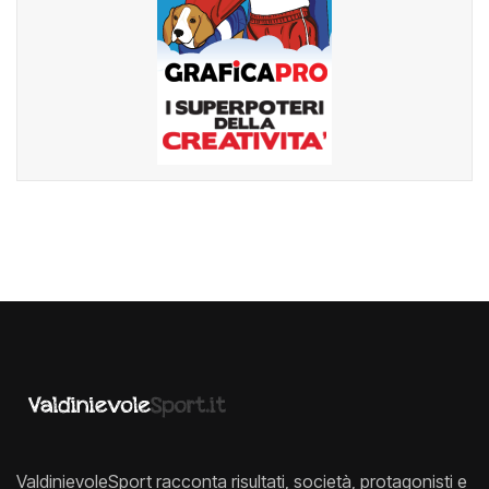
ValdinievoleSport racconta risultati, società, protagonisti e