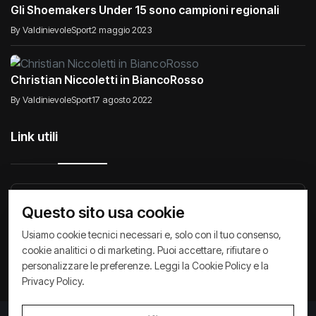
Gli Shoemakers Under 15 sono campioni regionali
By ValdinievoleSport
2 maggio 2023
Christian Niccoletti in BiancoRosso
By ValdinievoleSport
17 agosto 2022
Link utili
Raccontiamo di Noi
Comunicati
Società
Questo sito usa cookie
Privacy Policy
Cookie Policy
Archivio News
Usiamo cookie tecnici necessari e, solo con il tuo consenso,
cookie analitici o di marketing. Puoi accettare, rifiutare o
personalizzare le preferenze. Leggi la
Cookie Policy
e la
Privacy Policy
.