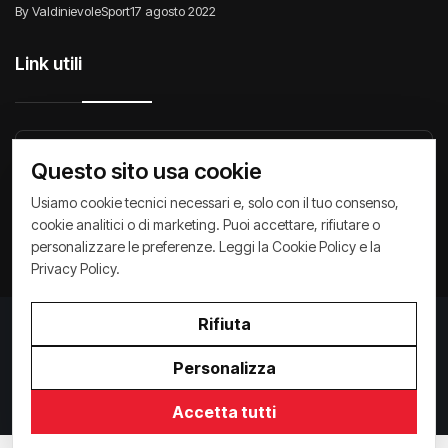
By ValdinievoleSport
17 agosto 2022
Link utili
Raccontiamo di Noi
Comunicati
Società
Questo sito usa cookie
Privacy Policy
Cookie Policy
Archivio News
Usiamo cookie tecnici necessari e, solo con il tuo consenso,
cookie analitici o di marketing. Puoi accettare, rifiutare o
personalizzare le preferenze. Leggi la
Cookie Policy
e la
Privacy Policy
.
Rifiuta
Privacy Policy
/
Cookie Policy
Copyright ©
2026
ValdinievoleSport.it - powered by
Personalizza
Paralleloweb
Invio comunicati
Accetta tutti