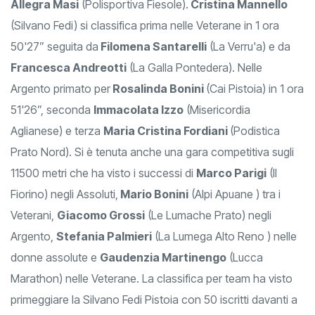
Allegra Masi
(Polisportiva Fiesole).
Cristina Mannello
(Silvano Fedi) si classifica prima nelle Veterane in 1 ora
50'27” seguita da
Filomena Santarelli
(La Verru'a) e da
Francesca Andreotti
(La Galla Pontedera). Nelle
Argento primato per
Rosalinda Bonini
(Cai Pistoia) in 1 ora
51'26”, seconda
Immacolata Izzo
(Misericordia
Aglianese) e terza
Maria Cristina Fordiani
(Podistica
Prato Nord). Si è tenuta anche una gara competitiva sugli
11500 metri che ha visto i successi di
Marco Parigi
(Il
Fiorino) negli Assoluti,
Mario Bonini
(Alpi Apuane ) tra i
Veterani,
Giacomo Grossi
(Le Lumache Prato) negli
Argento,
Stefania Palmieri
(La Lumega Alto Reno ) nelle
donne assolute e
Gaudenzia Martinengo
(Lucca
Marathon) nelle Veterane. La classifica per team ha visto
primeggiare la Silvano Fedi Pistoia con 50 iscritti davanti a