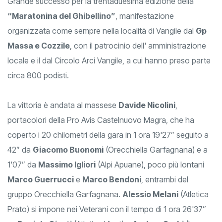
Grande successo per la trentaduesima edizione della
“Maratonina del Ghibellino”
, manifestazione
organizzata come sempre nella località di Vangile dal
Gp
Massa e Cozzile
, con il patrocinio dell' amministrazione
locale e il dal Circolo Arci Vangile, a cui hanno preso parte
circa 800 podisti.
La vittoria è andata al massese
Davide Nicolini
,
portacolori della Pro Avis Castelnuovo Magra, che ha
coperto i 20 chilometri della gara in 1 ora 19'27” seguito a
42” da
Giacomo Buonomi
(Orecchiella Garfagnana) e a
1'07” da
Massimo Igliori
(Alpi Apuane), poco più lontani
Marco Guerrucci
e
Marco Bendoni
, entrambi del
gruppo Orecchiella Garfagnana.
Alessio Melani
(Atletica
Prato) si impone nei Veterani con il tempo di 1 ora 26'37”