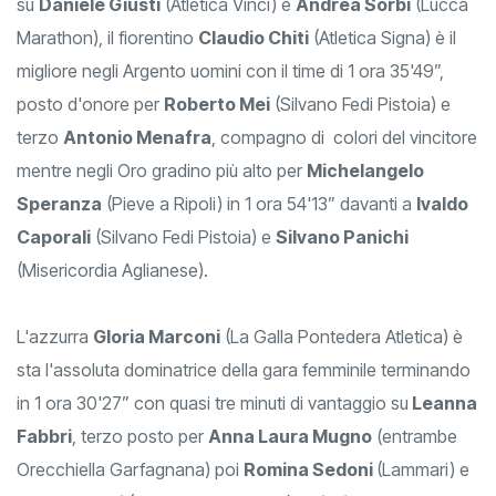
su
Daniele Giusti
(Atletica Vinci) e
Andrea Sorbi
(Lucca
Marathon), il fiorentino
Claudio Chiti
(Atletica Signa) è il
migliore negli Argento uomini con il time di 1 ora 35'49”,
posto d'onore per
Roberto Mei
(Silvano Fedi Pistoia) e
terzo
Antonio Menafra
, compagno di colori del vincitore
mentre negli Oro gradino più alto per
Michelangelo
Speranza
(Pieve a Ripoli) in 1 ora 54'13” davanti a
Ivaldo
Caporali
(Silvano Fedi Pistoia) e
Silvano Panichi
(Misericordia Aglianese).
L'azzurra
Gloria Marconi
(La Galla Pontedera Atletica) è
sta l'assoluta dominatrice della gara femminile terminando
in 1 ora 30'27” con quasi tre minuti di vantaggio su
Leanna
Fabbri
, terzo posto per
Anna Laura Mugno
(entrambe
Orecchiella Garfagnana) poi
Romina Sedoni
(Lammari) e