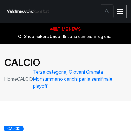
🔍
ULTIME NEWS
Gli Shoemakers Under 15 sono campioni regionali
CALCIO
Terza categoria, Giovani Granata
Home
CALCIO
Monsummano carichi per la semifinale
playoff
CALCIO