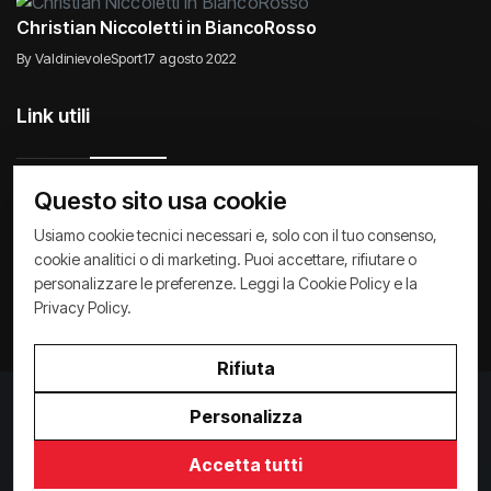
Christian Niccoletti in BiancoRosso
By ValdinievoleSport
17 agosto 2022
Link utili
Questo sito usa cookie
Raccontiamo di Noi
Comunicati
Società
Usiamo cookie tecnici necessari e, solo con il tuo consenso,
cookie analitici o di marketing. Puoi accettare, rifiutare o
Privacy Policy
Cookie Policy
Archivio News
personalizzare le preferenze. Leggi la
Cookie Policy
e la
Privacy Policy
.
Rifiuta
Privacy Policy
/
Cookie Policy
Personalizza
Copyright ©
2026
ValdinievoleSport.it - powered by
Paralleloweb
Accetta tutti
Invio comunicati