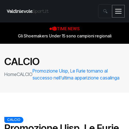
🔍
ULTIME NEWS
Gli Shoemakers Under 15 sono campioni regionali
CALCIO
Promozione Uisp, Le Furie tornano al
Home
CALCIO
successo nell'ultima apparizione casalinga
CALCIO
Promozione Uisp, Le Furie