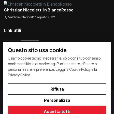
Christian Niccoletti in BiancoRosso
By ValdinievoleSport
17 agosto 2022
Link utili
Questo sito usa cookie
Raccontiamo di Noi
Comunicati
Società
Usiamo cookie tecnici necessari e, solo con il tuo consenso,
cookie analitici o di marketing. Puoi accettare, rifiutare o
Privacy Policy
Cookie Policy
Archivio News
personalizzare le preferenze. Leggi la
Cookie Policy
e la
Privacy Policy
.
Rifiuta
Privacy Policy
/
Cookie Policy
Personalizza
Copyright ©
2026
ValdinievoleSport.it - powered by
Paralleloweb
Accetta tutti