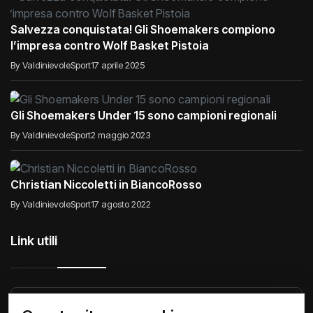
Salvezza conquistata! Gli Shoemakers compiono
l’impresa contro Wolf Basket Pistoia
By ValdinievoleSport
17 aprile 2025
Gli Shoemakers Under 15 sono campioni regionali
By ValdinievoleSport
2 maggio 2023
Christian Niccoletti in BiancoRosso
By ValdinievoleSport
17 agosto 2022
Link utili
Raccontiamo di Noi
Comunicati
Società