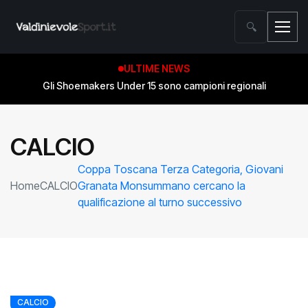
🔍
ULTIME NEWS
Gli Shoemakers Under 15 sono campioni regionali
CALCIO
Coppa Toscana Terza Categoria, Giovani
Home
CALCIO
Granata Monsummano cercano la
qualificazione al turno successivo
CALCIO