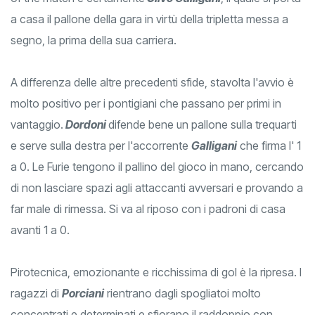
a casa il pallone della gara in virtù della tripletta messa a
segno, la prima della sua carriera.
A differenza delle altre precedenti sfide, stavolta l'avvio è
molto positivo per i pontigiani che passano per primi in
vantaggio.
Dordoni
difende bene un pallone sulla trequarti
e serve sulla destra per l'accorrente
Galligani
che firma l' 1
a 0. Le Furie tengono il pallino del gioco in mano, cercando
di non lasciare spazi agli attaccanti avversari e provando a
far male di rimessa. Si va al riposo con i padroni di casa
avanti 1 a 0.
Pirotecnica, emozionante e ricchissima di gol è la ripresa. I
ragazzi di
Porciani
rientrano dagli spogliatoi molto
concentrati e determinati e sfiorano il raddoppio con