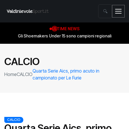
🔍
ULTIME NEWS
Gli Shoemakers Under 15 sono campioni regionali
CALCIO
Quarta Serie Aics, primo acuto in
Home
CALCIO
campionato per Le Furie
CALCIO
Quarta Serie Aics, primo