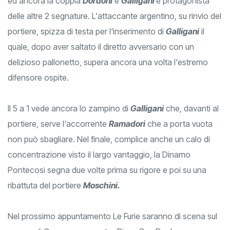
ed ancora la coppia
Dordoni
e
Galligani
è protagonista
delle altre 2 segnature. L'attaccante argentino, su rinvio del
portiere, spizza di testa per l'inserimento di
Galligani
il
quale, dopo aver saltato il diretto avversario con un
delizioso pallonetto, supera ancora una volta l'estremo
difensore ospite.
Il 5 a 1 vede ancora lo zampino di
Galligani
che, davanti al
portiere, serve l'accorrente
Ramadori
che a porta vuota
non può sbagliare. Nel finale, complice anche un calo di
concentrazione visto il largo vantaggio, la Dinamo
Pontecosi segna due volte prima su rigore e poi su una
ribattuta del portiere
Moschini.
Nel prossimo appuntamento Le Furie saranno di scena sul