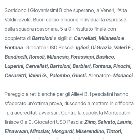
Sorridono i Giovanissimi B che superano, a Veneri, l'Alta
Valdinievole. Buon calcio e buone individualità espresse
dalla squadra rossonera. 5 a 0 il risultato finale con
doppietta di
Bartoloni
e sigilli di
Cervellati
,
Milanesio e
Fontana
. Giocatori USD Pescia:
Igliori, Di Grazia, Valeri F.,
Bendinelli, Romoli, Milanesio, Forassiepi, Basilico,
Luperini, Cervellati, Bartoloni, Barbieri, Fontana, Pinochi,
Cesaretti, Valeri G., Palombo, Giusti.
Allenatore:
Monacci
Pareggio a reti bianche per gli Allievi B. I pesciatini hanno
sfoderato un'ottima prova, riuscendo a mettere in difficoltà
i più accreditati avversari. Contro la capolista Montecatini
finisce 0 a 0. Giocatori USD Pescia:
Ziino, Salvato, Lauria,
Elnawwan, Miroslav, Mongardi, Miserendino, Tintori,