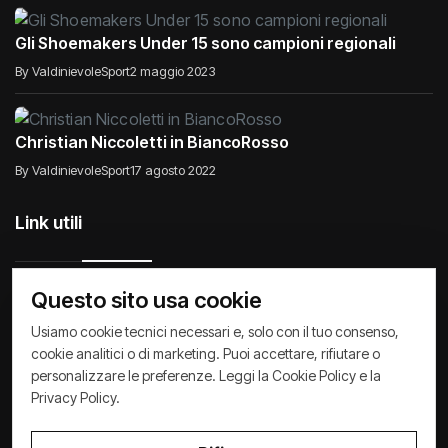
Gli Shoemakers Under 15 sono campioni regionali
By ValdinievoleSport
2 maggio 2023
Christian Niccoletti in BiancoRosso
By ValdinievoleSport
17 agosto 2022
Link utili
Questo sito usa cookie
Raccontiamo di Noi
Comunicati
Società
Usiamo cookie tecnici necessari e, solo con il tuo consenso,
cookie analitici o di marketing. Puoi accettare, rifiutare o
Privacy Policy
Cookie Policy
Archivio News
personalizzare le preferenze. Leggi la
Cookie Policy
e la
Privacy Policy
.