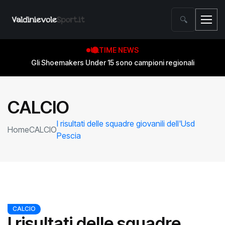
🔍
ULTIME NEWS
Gli Shoemakers Under 15 sono campioni regionali
CALCIO
I risultati delle squadre giovanili dell'Usd
Home
CALCIO
Pescia
CALCIO
I risultati delle squadre