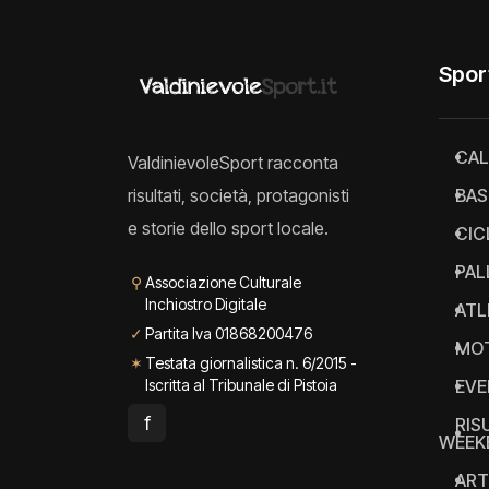
Spor
CAL
ValdinievoleSport racconta
risultati, società, protagonisti
BAS
e storie dello sport locale.
CIC
PAL
⚲
Associazione Culturale
Inchiostro Digitale
ATL
✓
Partita Iva 01868200476
MO
✶
Testata giornalistica n. 6/2015 -
Iscritta al Tribunale di Pistoia
EVE
f
RIS
WEEK
ART