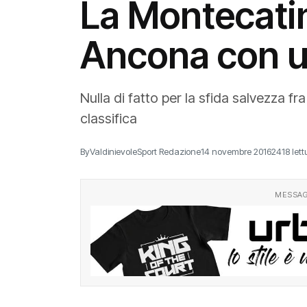
La Montecatin
Ancona con u
Nulla di fatto per la sfida salvezza f
classifica
By
ValdinievoleSport Redazione
14 novembre 2016
2418 lett
MESSAG