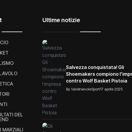
t
Ultime notizie
CIO
KET
LISMO
Salvezza conquistata! Gli
LAVOLO
Shoemakers compiono l’imp
contro Wolf Basket Pistoia
ETICA
By ValdinievoleSport
17 aprile 2025
TORI
NTI
ULTATI DEL
END
I MARZIALI