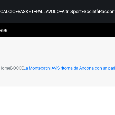
e
CALCIO
BASKET
PALLAVOLO
Altri Sport
Società
Raccont
nali
Home
BOCCE
La Montecatini AVIS ritorna da Ancona con un pari