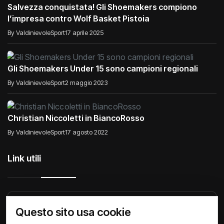
Salvezza conquistata! Gli Shoemakers compiono
l’impresa contro Wolf Basket Pistoia
By ValdinievoleSport
17 aprile 2025
Gli Shoemakers Under 15 sono campioni regionali
By ValdinievoleSport
2 maggio 2023
Christian Niccoletti in BiancoRosso
By ValdinievoleSport
17 agosto 2022
Link utili
Raccontiamo di Noi
Comunicati
Società
Questo sito usa cookie