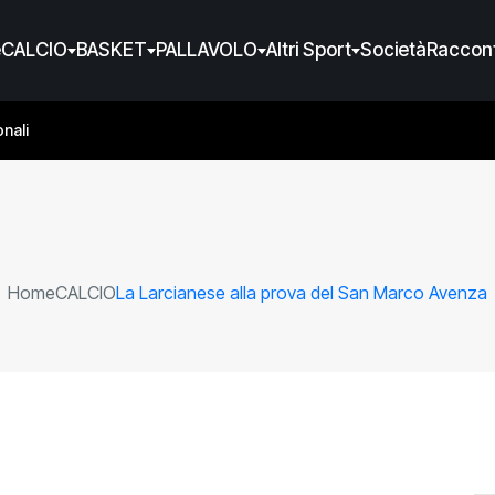
e
CALCIO
BASKET
PALLAVOLO
Altri Sport
Società
Raccont
nali
Home
CALCIO
La Larcianese alla prova del San Marco Avenza