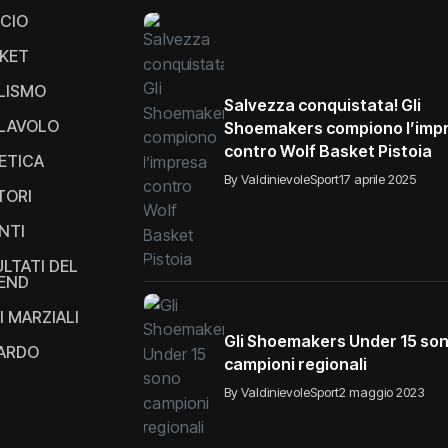
CIO
KET
LISMO
Salvezza conquistata! Gli
LAVOLO
Shoemakers compiono l’imp
contro Wolf Basket Pistoia
ETICA
By ValdinievoleSport
17 aprile 2025
TORI
NTI
ULTATI DEL
END
I MARZIALI
Gli Shoemakers Under 15 so
IARDO
campioni regionali
By ValdinievoleSport
2 maggio 2023