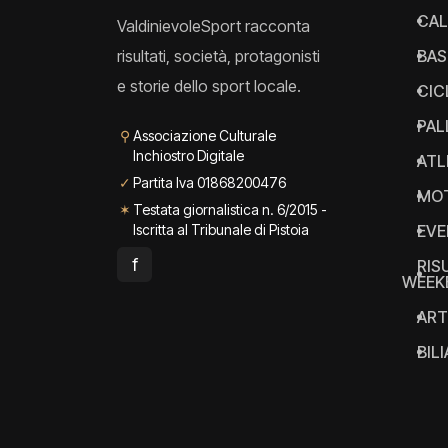
CAL
ValdinievoleSport racconta
risultati, società, protagonisti
BAS
e storie dello sport locale.
CIC
PAL
⚲
Associazione Culturale
Inchiostro Digitale
ATL
✓
Partita Iva 01868200476
MO
✶
Testata giornalistica n. 6/2015 -
Iscritta al Tribunale di Pistoia
EVE
f
RIS
WEEK
ART
BIL