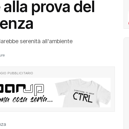
alla prova del
venza
e darebbe serenità all'ambiente
ure
GIO PUBBLICITARIO