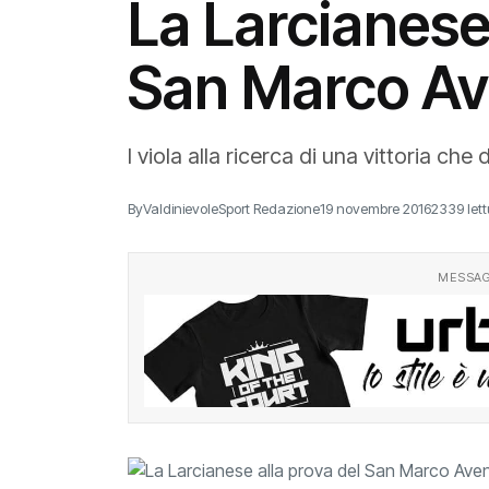
La Larcianese 
San Marco A
I viola alla ricerca di una vittoria ch
By
ValdinievoleSport Redazione
19 novembre 2016
2339 lett
MESSAG