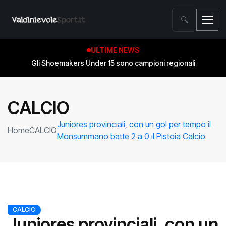
🔍
ULTIME NEWS
Gli Shoemakers Under 15 sono campioni regionali
CALCIO
Juniores provinciali, con un gol per tempo il
Home
CALCIO
Monsummano batte 2 a 0 il Pistoia Calcio
CALCIO
Juniores provinciali, con un