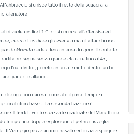
 All'abbraccio si unisce tutto il resto della squadra, a
rio allenatore.
tini vuole gestire l'1-0, così rinuncia all'offensiva ed
ambe, cerca di insidiare gli avversari ma gli attacchi non
i quando
Granito
cade a terra in area di rigore. Il contatto
La partita prosegue senza grande clamore fino al 45',
lungo l’out destro, penetra in area e mette dentro un bel
n una parata in allungo.
la falsariga con cui era terminato il primo tempo: i
engono il ritmo basso. La seconda frazione è
ime. Il freddo vento spazza le gradinate del Mariotti ma
ondo tempo una doppia esplosione di petardi risveglia
e. Il Viareggio prova un mini assalto ed inizia a spingere