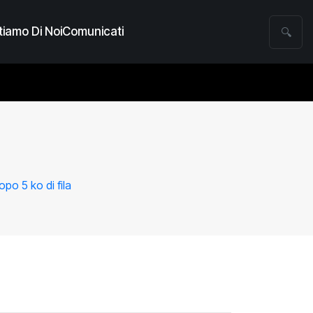
iamo Di Noi
Comunicati
🔍
opo 5 ko di fila