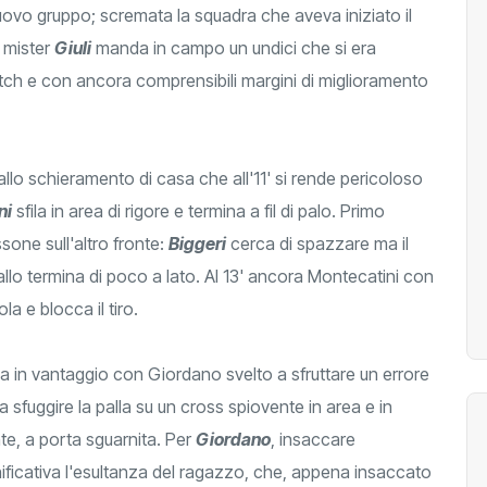
nuovo gruppo; scremata la squadra che aveva iniziato il
 mister
Giuli
manda in campo un undici che si era
tch e con ancora comprensibili margini di miglioramento
llo schieramento di casa che all'11' si rende pericoloso
ni
sfila in area di rigore e termina a fil di palo. Primo
ssone sull'altro fronte:
Biggeri
cerca di spazzare ma il
pallo termina di poco a lato. Al 13' ancora Montecatini con
la e blocca il tiro.
i va in vantaggio con Giordano svelto a sfruttare un errore
a sfuggire la palla su un cross spiovente in area e in
nte, a porta sguarnita. Per
Giordano
, insaccare
gnificativa l'esultanza del ragazzo, che, appena insaccato