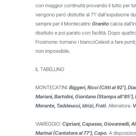
con maggior continuità provando il tutto per tu
vengono però distrutte al 71' dall'espulsione d
sempre per il Montecatini:
Granito
calcia dall'i
ribattuto e poi parato con facilità. Dopo quattro 
Frosinone: tornano i biancoCelesti a fare punti; a
non impossibile.
IL TABELLINO
MONTECATINI:
Biggeri, Ricci (Citti al 92'), Di
Mariani, Bartolini, Giordano (Stampa all'85'),
Morante, Taddeucci, Idrizi, Frati
. Allenatore:
V
VIAREGGIO:
Cipriani, Capasso, Giovannelli, Al
Marinai (Cantatore al 77'), Capo.
A disposizio