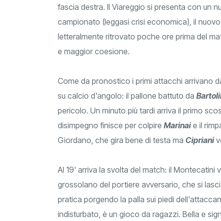
fascia destra. Il Viareggio si presenta con un 
campionato (leggasi crisi economica), il nuovo
letteralmente ritrovato poche ore prima del ma
e maggior coesione.
Come da pronostico i primi attacchi arrivano da
su calcio d'angolo: il pallone battuto da
Bartoli
pericolo. Un minuto più tardi arriva il primo sco
disimpegno finisce per colpire
Marinai
e il rim
Giordano, che gira bene di testa ma
Cipriani
vo
Al 19' arriva la svolta del match: il Montecatin
grossolano del portiere avversario, che si lasci
pratica porgendo la palla sui piedi dell'attacca
indisturbato, è un gioco da ragazzi. Bella e si