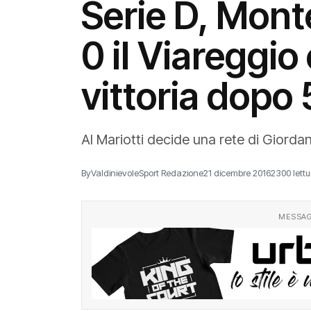
Serie D, Monte
0 il Viareggio 
vittoria dopo 5
Al Mariotti decide una rete di Giordano
By
ValdinievoleSport Redazione
21 dicembre 2016
2300 lettu
MESSAG