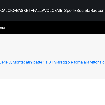
e
CALCIO
BASKET
PALLAVOLO
Altri Sport
Società
Raccont
nali
Serie D, Montecatini batte 1 a 0 il Viareggio e torna alla vittoria d