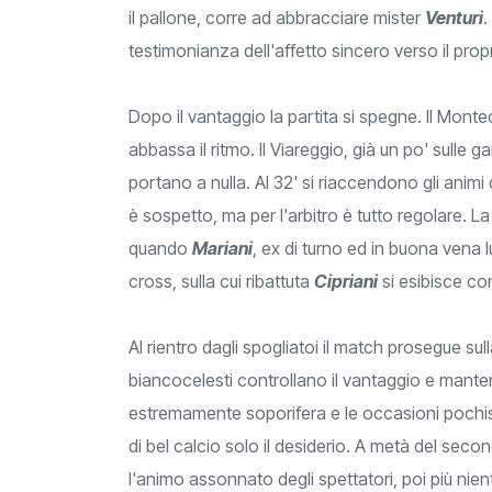
il pallone, corre ad abbracciare mister
Venturi
.
testimonianza dell'affetto sincero verso il prop
Dopo il vantaggio la partita si spegne. Il Monteca
abbassa il ritmo. Il Viareggio, già un po' sulle g
portano a nulla. Al 32' si riaccendono gli anim
è sospetto, ma per l'arbitro è tutto regolare. 
quando
Mariani
, ex di turno ed in buona vena 
cross, sulla cui ribattuta
Cipriani
si esibisce co
Al rientro dagli spogliatoi il match prosegue sul
biancocelesti controllano il vantaggio e mant
estremamente soporifera e le occasioni pochiss
di bel calcio solo il desiderio. A metà del sec
l'animo assonnato degli spettatori, poi più nient