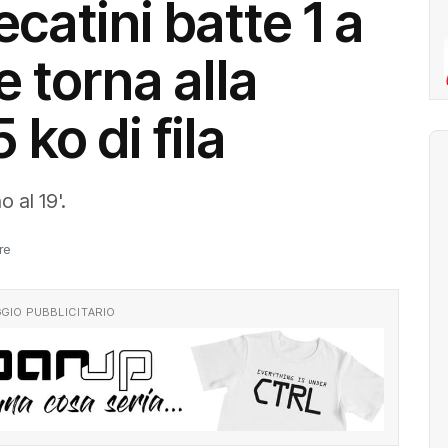
catini batte 1 a
e torna alla
 ko di fila
 al 19'.
re
GIO PUBBLICITARIO