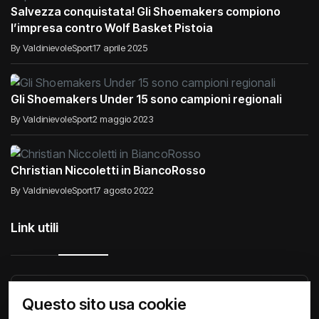
Salvezza conquistata! Gli Shoemakers compiono
l’impresa contro Wolf Basket Pistoia
By ValdinievoleSport
17 aprile 2025
Gli Shoemakers Under 15 sono campioni regionali
By ValdinievoleSport
2 maggio 2023
Christian Niccoletti in BiancoRosso
By ValdinievoleSport
17 agosto 2022
Link utili
Raccontiamo di Noi
Comunicati
Società
Questo sito usa cookie