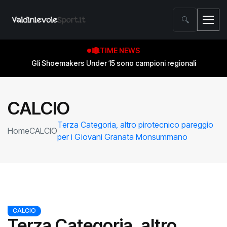
🔍
ULTIME NEWS
Gli Shoemakers Under 15 sono campioni regionali
CALCIO
Terza Categoria, altro pirotecnico pareggio
Home
CALCIO
per i Giovani Granata Monsummano
CALCIO
Terza Categoria, altro