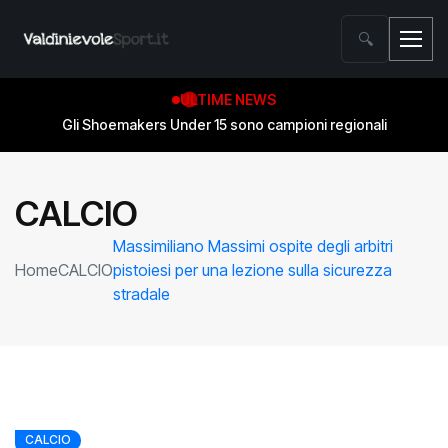
🔍
ULTIME NEWS
Gli Shoemakers Under 15 sono campioni regionali
CALCIO
Massimiliano Massimi ospite degli arbitri
Home
CALCIO
pistoiesi per una lezione sulla sicurezza
stradale
CALCIO