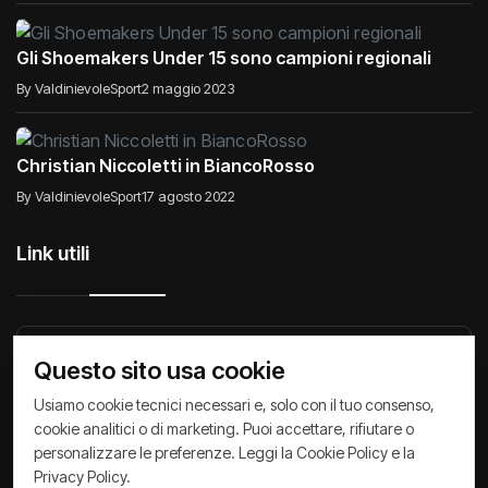
Gli Shoemakers Under 15 sono campioni regionali
By ValdinievoleSport
2 maggio 2023
Christian Niccoletti in BiancoRosso
By ValdinievoleSport
17 agosto 2022
Link utili
Raccontiamo di Noi
Comunicati
Società
Questo sito usa cookie
Privacy Policy
Cookie Policy
Archivio News
Usiamo cookie tecnici necessari e, solo con il tuo consenso,
cookie analitici o di marketing. Puoi accettare, rifiutare o
personalizzare le preferenze. Leggi la
Cookie Policy
e la
Privacy Policy
.