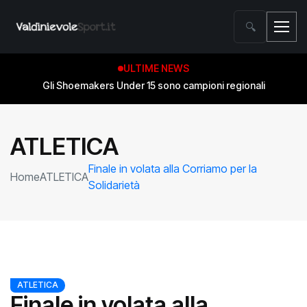
🔍
ULTIME NEWS
Gli Shoemakers Under 15 sono campioni regionali
ATLETICA
Finale in volata alla Corriamo per la
Home
ATLETICA
Solidarietà
ATLETICA
Finale in volata alla