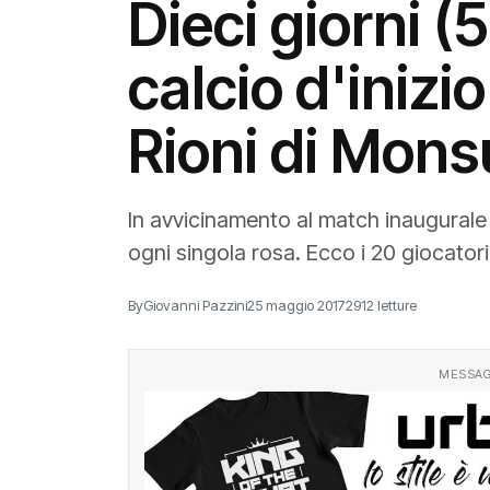
Dieci giorni (
calcio d'inizi
Rioni di Mo
In avvicinamento al match inaugurale 
ogni singola rosa. Ecco i 20 giocatori
By
Giovanni Pazzini
25 maggio 2017
2912 letture
MESSAG