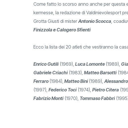
Come fatto lo scorso anno anche per questa edi
kermesse, la redazione di Valdinievolesport pre
Grotta Giusti di mister
Antonio Scocca
, coadiu
Finizzola e Calogero Sfienti
Ecco la lista dei 20 atleti che vestiranno la ca
Enrico Gutili
(1969),
Luca Lomonte
(1989),
Gia
Gabriele Criachi
(1983),
Matteo Barsotti
(198
Ferraro
(1984),
Matteo Bini
(1989),
Alessandro
(1997),
Federico Toci
(1974),
Pietro Citera
(199
Fabrizio Monti
(1970),
Tommaso Fabbri
(1995)