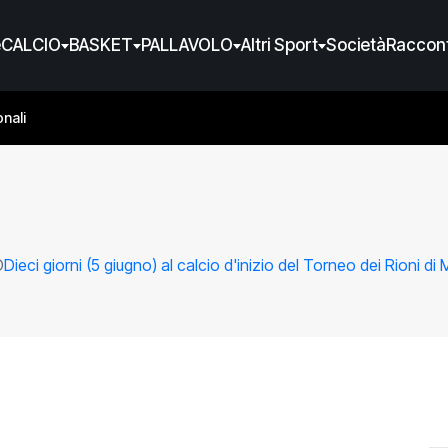
e
CALCIO
BASKET
PALLAVOLO
Altri Sport
Società
Raccont
nali
O
Dieci giorni (5 giugno) al calcio d'inizio del Torneo dei Rioni