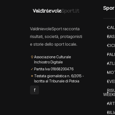
Spor
CAL
ValdinievoleSport racconta
risultati, società, protagonisti
BAS
e storie dello sport locale.
CIC
PAL
⚲
Associazione Culturale
Inchiostro Digitale
ATL
✓
Partita Iva 01868200476
MO
✶
Testata giornalistica n. 6/2015 -
Iscritta al Tribunale di Pistoia
EVE
f
RIS
WEEK
ART
BIL