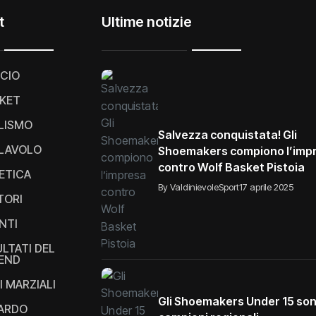
t
Ultime notizie
CIO
KET
LISMO
Salvezza conquistata! Gli
LAVOLO
Shoemakers compiono l’imp
contro Wolf Basket Pistoia
ETICA
By ValdinievoleSport
17 aprile 2025
TORI
NTI
ULTATI DEL
END
I MARZIALI
Gli Shoemakers Under 15 so
IARDO