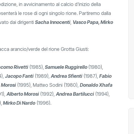
zione, in avvicinamento al calcio d'inizio della
senterà le rose di ogni singolo rione. Partiremo dalla
vato dai dirigenti
Sacha Innocenti
,
Vasco Papa, Mirko
sacca arancio/verde del rione Grotta Giusti:
como Rivetti
(1985),
Samuele Ruggirello
(1980),
4),
Jacopo Fanti
(1989),
Andrea Sfienti
(1987),
Fabio
 Morosi
(1995), Matteo Sodini (1980),
Donaldo Xhafa
1),
Alberto Morosi
(1992),
Andrea Bartilucci
(1994),
,
Mirko Di Nardo
(1996).