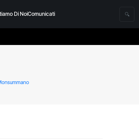
iamo Di Noi
Comunicati
🔍
 di Monsummano