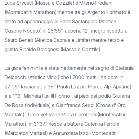
Luca Silvestri (Massa e Cozzile) e Mileno Frediani
(Montecatini Marathon) mentre tra gli Argento il primato è
stato ad appannaggio di Santi Santangelo (Atletica
Casone Noceto) in 26'56”, appena 12” meglio rispetto a
Sauro Benelli (Atletica Capraia e Limite) mentre terzo è
giunto Rinaldo Bolognesi (Massa e Cozzile).
La gara femminile è stata nettamente nel segno di Stefania
Delbecchi (Atletica Vinci) che i 7000 metri li ha corsi in
27'06” lasciando a 39” Paola Lazzini (Parco Alpi Apuane)
e a 1'13” Michela Furi (Il Fiorino), ai piedi del podio Giuliana
De Rosa (Individuale) e Gianfranca Secci (Croce d' Oro
Montale). Tra le Veterane Moira Cerofolini (Montecatini
Marathon) in 31'37” riesce a battere Caterina Ferroni
(Marciatori Marliesi) e Annunziata Izzo (Montecatini