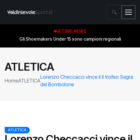
🔍
ULTIME NEWS
Gli Shoemakers Under 15 sono campioni regionali
ATLETICA
Lorenzo Checcacci vince il il trofeo Sagra
Home
ATLETICA
del Bombolone
ATLETICA
Lorenzo Checcacci vince il