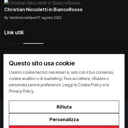
Christian Niccoletti in BiancoRosso
By ValdinievoleSport
17 agosto 2022
Link utili
Raccontiamo di Noi
Comunicati
Società
Questo sito usa cookie
Privacy Policy
Cookie Policy
Archivio News
Usiamo cookie tecnici necessari e, solo con il tuo consenso,
cookie analitici o di marketing. Puoi accettare, rifiutare o
personalizzare le preferenze. Leggi la
Cookie Policy
e la
Privacy Policy
.
Rifiuta
Privacy Policy
/
Cookie Policy
Copyright ©
2026
ValdinievoleSport.it - powered by
Personalizza
Paralleloweb