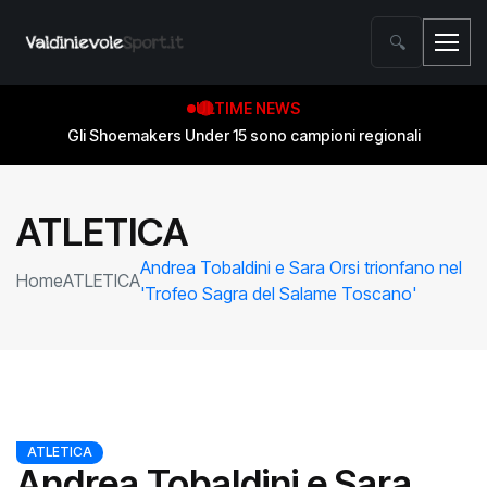
🔍
ULTIME NEWS
Gli Shoemakers Under 15 sono campioni regionali
ATLETICA
Andrea Tobaldini e Sara Orsi trionfano nel
Home
ATLETICA
'Trofeo Sagra del Salame Toscano'
ATLETICA
Andrea Tobaldini e Sara