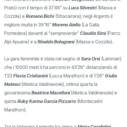
Prato) con il tempo di 37'49” su
Luca Silvestri
(Massa e
Cozzile) e
Romano Bichi
(Stracarrara), negli Argento il
migliore risulta in 39'16”
Moreno Aiello
(La Galla
Pontedera) davanti al “sempreverde”
Claudio Simi
(Parco
Alpi Apuane) e a
Rinaldo Bolognesi
(Massa e Cozzile).
La gara femminile è stata nel segno di
Sara Orsi
(Lammari)
che i 10000 metri li ha percorsi in 43'28” distanziando di
1'23
Flavia Cristianini
(Lucca Marathon) e di 1'26”
Giulia
Malesci
(Atletica Valdinievole), ottima quarta la
giovanissima
Beatrice Macelloni
(Atletica Valdinievole) e
quinta
Ruby Karina Garcia Pizzarro
(Montecatini
Marathon).
Tra le Veterane il primato ha arriso a
Moira Cerofolini