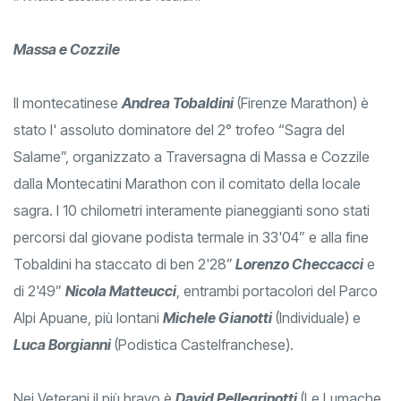
Massa e Cozzile
Il montecatinese
Andrea Tobaldini
(Firenze Marathon) è
stato l' assoluto dominatore del 2° trofeo “Sagra del
Salame”, organizzato a Traversagna di Massa e Cozzile
dalla Montecatini Marathon con il comitato della locale
sagra. I 10 chilometri interamente pianeggianti sono stati
percorsi dal giovane podista termale in 33'04” e alla fine
Tobaldini ha staccato di ben 2'28”
Lorenzo Checcacci
e
di 2'49”
Nicola Matteucci
, entrambi portacolori del Parco
Alpi Apuane, più lontani
Michele Gianotti
(Individuale) e
Luca Borgianni
(Podistica Castelfranchese).
Nei Veterani il più bravo è
David Pellegrinotti
(Le Lumache