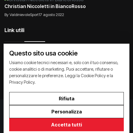
Christian Niccoletti in BiancoRosso
By ValdinievoleSport
17 agosto 2022
Link utili
Questo sito usa cookie
Raccontiamo di Noi
Comunicati
Società
Usiamo cookie tecnici necessari e, solo con il tuo consenso,
cookie analitici o di marketing. Puoi accettare, rifiutare o
Privacy Policy
Cookie Policy
Archivio News
personalizzare le preferenze. Leggi la
Cookie Policy
e la
Privacy Policy
.
Rifiuta
Privacy Policy
/
Cookie Policy
Personalizza
Copyright ©
2026
ValdinievoleSport.it - powered by
Paralleloweb
Accetta tutti
Invio comunicati