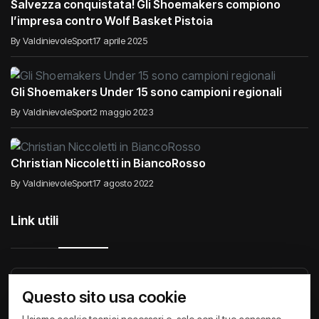
Salvezza conquistata! Gli Shoemakers compiono
l’impresa contro Wolf Basket Pistoia
By ValdinievoleSport
17 aprile 2025
Gli Shoemakers Under 15 sono campioni regionali
By ValdinievoleSport
2 maggio 2023
Christian Niccoletti in BiancoRosso
By ValdinievoleSport
17 agosto 2022
Link utili
Raccontiamo di Noi
Comunicati
Società
Questo sito usa cookie
Privacy Policy
Cookie Policy
Archivio News