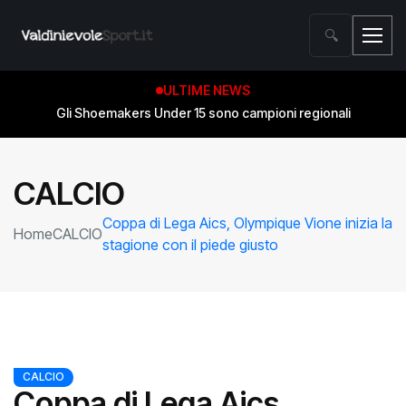
🔍
ULTIME NEWS
Gli Shoemakers Under 15 sono campioni regionali
CALCIO
Coppa di Lega Aics, Olympique Vione inizia la
Home
CALCIO
stagione con il piede giusto
CALCIO
Coppa di Lega Aics,