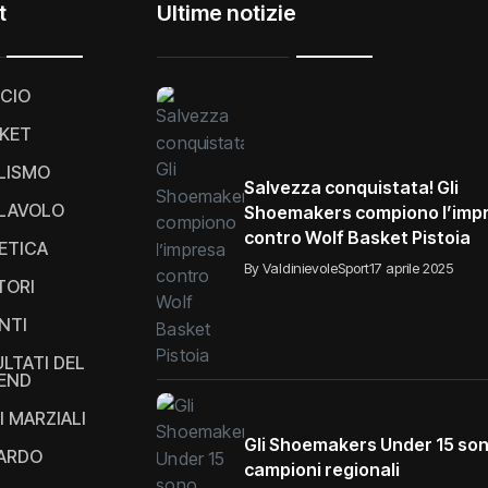
t
Ultime notizie
CIO
KET
LISMO
Salvezza conquistata! Gli
LAVOLO
Shoemakers compiono l’imp
contro Wolf Basket Pistoia
ETICA
By ValdinievoleSport
17 aprile 2025
TORI
NTI
ULTATI DEL
END
I MARZIALI
Gli Shoemakers Under 15 so
IARDO
campioni regionali