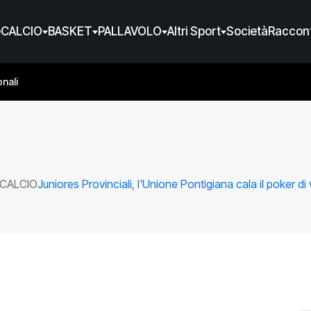
e
CALCIO
BASKET
PALLAVOLO
Altri Sport
Società
Raccont
nali
CALCIO
Juniores Provinciali, l'Unione Pontigiana cala il poker di v