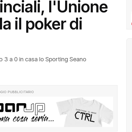
nciali, l'Unione
a il poker di
no 3 a 0 in casa lo Sporting Seano
GIO PUBBLICITARIO