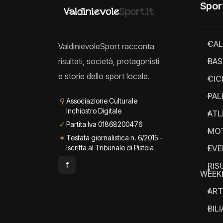
Spor
CAL
ValdinievoleSport racconta
risultati, società, protagonisti
BAS
e storie dello sport locale.
CIC
PAL
⚲
Associazione Culturale
Inchiostro Digitale
ATL
✓
Partita Iva 01868200476
MO
✶
Testata giornalistica n. 6/2015 -
Iscritta al Tribunale di Pistoia
EVE
f
RIS
WEEK
ART
BIL