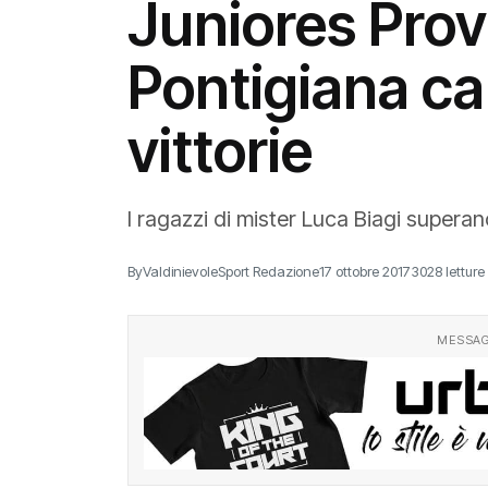
Juniores Provi
Pontigiana cal
vittorie
I ragazzi di mister Luca Biagi supera
By
ValdinievoleSport Redazione
17 ottobre 2017
3028 letture
MESSAG