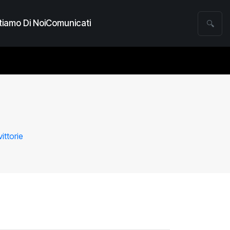
iamo Di Noi
Comunicati
🔍
ittorie