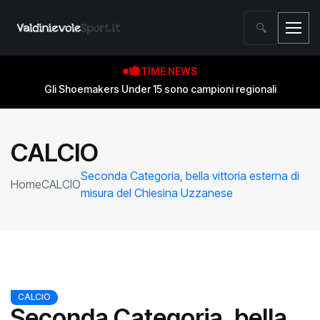
🔍
ULTIME NEWS
Gli Shoemakers Under 15 sono campioni regionali
CALCIO
Seconda Categoria, bella vittoria esterna di
Home
CALCIO
misura del Chiesina Uzzanese
CALCIO
Seconda Categoria, bella