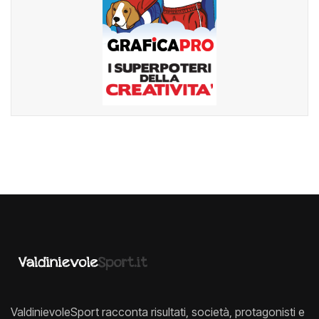
ValdinievoleSport racconta risultati, società, protagonisti e