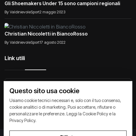
Gli Shoemakers Under 15 sono campioni regionali
By ValdinievoleSport
2 maggio 2023
Christian Niccoletti in BiancoRosso
By ValdinievoleSport
17 agosto 2022
Link utili
Raccontiamo di Noi
Comunicati
Società
Questo sito usa cookie
Privacy Policy
Cookie Policy
Archivio News
Usiamo cookie tecnici necessari e, solo con il tuo consenso,
cookie analitici o di marketing. Puoi accettare, rifiutare o
personalizzare le preferenze. Leggi la
Cookie Policy
e la
Privacy Policy
.