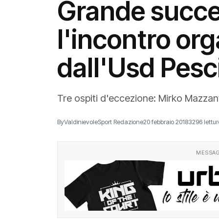
Grande succe
l'incontro or
dall'Usd Pesc
Tre ospiti d'eccezione: Mirko Mazzan
By
ValdinievoleSport Redazione
20 febbraio 2018
3296 lettur
MESSAG