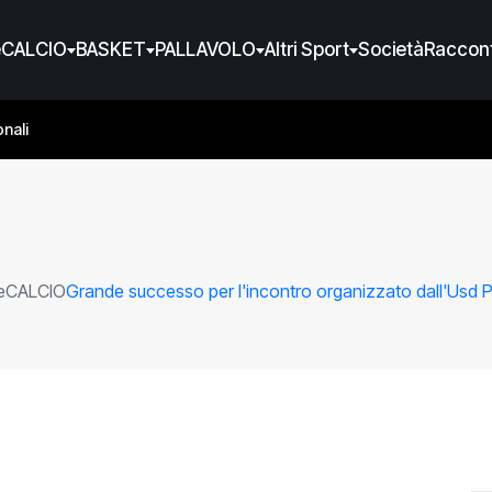
e
CALCIO
BASKET
PALLAVOLO
Altri Sport
Società
Raccont
nali
e
CALCIO
Grande successo per l'incontro organizzato dall'Usd 