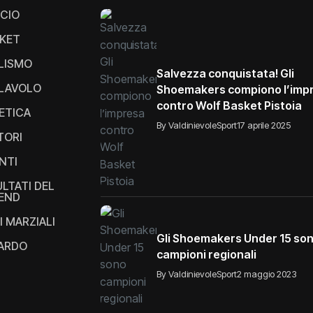
CIO
KET
LISMO
Salvezza conquistata! Gli
LAVOLO
Shoemakers compiono l’imp
contro Wolf Basket Pistoia
ETICA
By ValdinievoleSport
17 aprile 2025
TORI
NTI
ULTATI DEL
END
I MARZIALI
Gli Shoemakers Under 15 so
IARDO
campioni regionali
By ValdinievoleSport
2 maggio 2023