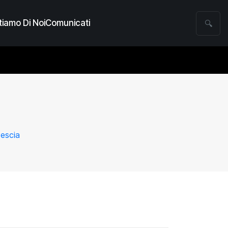
iamo Di Noi
Comunicati
🔍
Pescia