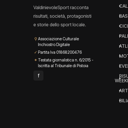
CAL
ValdinievoleSport racconta
risultati, società, protagonisti
BAS
e storie dello sport locale.
CIC
PAL
⚲
Associazione Culturale
Inchiostro Digitale
ATL
✓
Partita Iva 01868200476
MO
✶
Testata giornalistica n. 6/2015 -
Iscritta al Tribunale di Pistoia
EVE
f
RIS
WEEK
ART
BIL