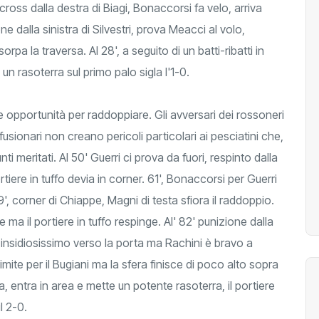
cross dalla destra di Biagi, Bonaccorsi fa velo, arriva
ne dalla sinistra di Silvestri, prova Meacci al volo,
rpa la traversa. Al 28', a seguito di un batti-ribatti in
un rasoterra sul primo palo sigla l'1-0.
e opportunità per raddoppiare. Gli avversari dei rossoneri
fusionari non creano pericoli particolari ai pesciatini che,
i meritati. Al 50' Guerri ci prova da fuori, respinto dalla
ortiere in tuffo devia in corner. 61', Bonaccorsi per Guerri
59', corner di Chiappe, Magni di testa sfiora il raddoppio.
te ma il portiere in tuffo respinge. Al' 82' punizione dalla
s insidiosissimo verso la porta ma Rachini è bravo a
limite per il Bugiani ma la sfera finisce di poco alto sopra
tra, entra in area e mette un potente rasoterra, il portiere
 il 2-0.