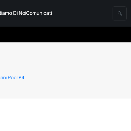
iamo Di Noi
Comunicati
🔍
iani Pool 84