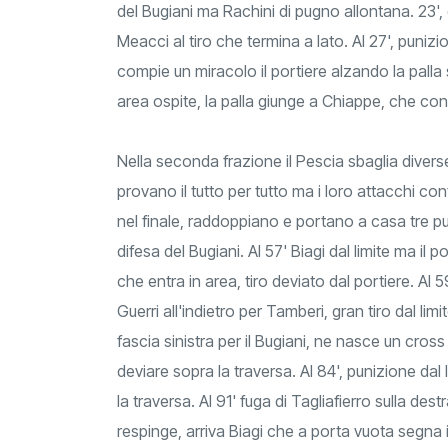
del Bugiani ma Rachini di pugno allontana. 23', 
Meacci al tiro che termina a lato. Al 27', punizio
compie un miracolo il portiere alzando la palla so
area ospite, la palla giunge a Chiappe, che con 
Nella seconda frazione il Pescia sbaglia divers
provano il tutto per tutto ma i loro attacchi con
nel finale, raddoppiano e portano a casa tre punt
difesa del Bugiani. Al 57' Biagi dal limite ma il p
che entra in area, tiro deviato dal portiere. Al 
Guerri all'indietro per Tamberi, gran tiro dal limi
fascia sinistra per il Bugiani, ne nasce un cros
deviare sopra la traversa. Al 84', punizione dal 
la traversa. Al 91' fuga di Tagliafierro sulla des
respinge, arriva Biagi che a porta vuota segna