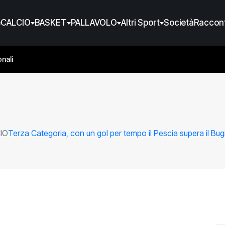
e
CALCIO
BASKET
PALLAVOLO
Altri Sport
Società
Raccont
nali
IO
Terza Categoria, con un gol per tempo il Pescia supera il Bug