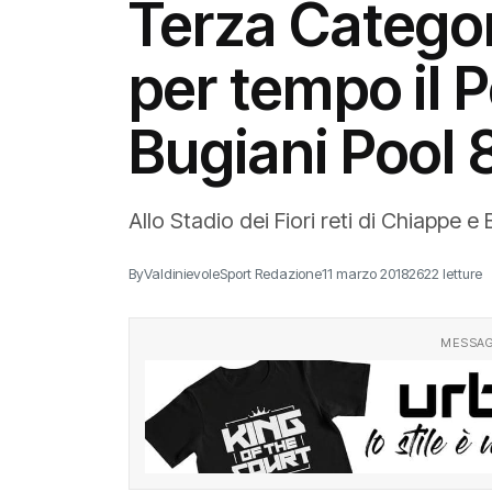
Terza Categor
per tempo il P
Bugiani Pool 
Allo Stadio dei Fiori reti di Chiappe e 
By
ValdinievoleSport Redazione
11 marzo 2018
2622 letture
MESSAG