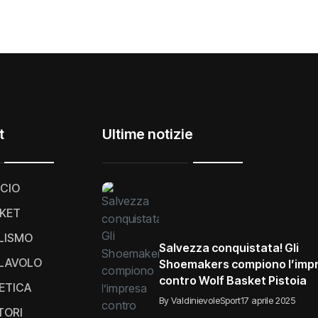
t
Ultime notizie
CIO
KET
LISMO
Salvezza conquistata! Gli
LAVOLO
Shoemakers compiono l’imp
contro Wolf Basket Pistoia
ETICA
By ValdinievoleSport
17 aprile 2025
TORI