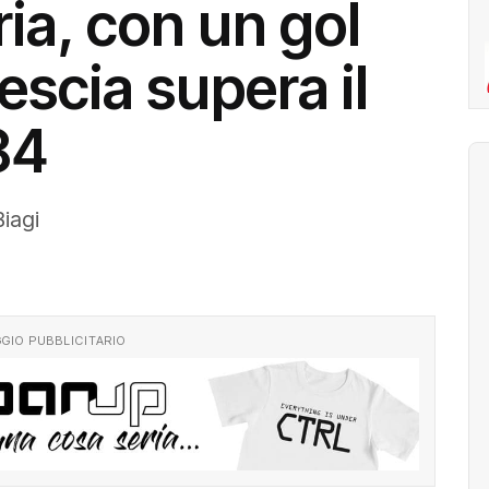
ia, con un gol
escia supera il
84
Biagi
GIO PUBBLICITARIO