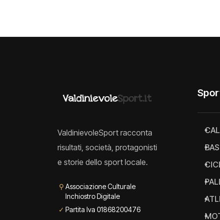
Spor
CAL
ValdinievoleSport racconta
risultati, società, protagonisti
BAS
e storie dello sport locale.
CIC
PAL
⚲
Associazione Culturale
Inchiostro Digitale
ATL
✓
Partita Iva 01868200476
MO