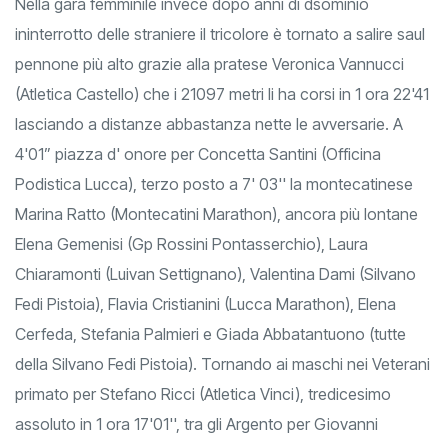
Nella gara femminile invece dopo anni di dsominio
ininterrotto delle straniere il tricolore è tornato a salire saul
pennone più alto grazie alla pratese Veronica Vannucci
(Atletica Castello) che i 21097 metri li ha corsi in 1 ora 22'41
lasciando a distanze abbastanza nette le avversarie. A
4'01” piazza d' onore per Concetta Santini (Officina
Podistica Lucca), terzo posto a 7' 03'' la montecatinese
Marina Ratto (Montecatini Marathon), ancora più lontane
Elena Gemenisi (Gp Rossini Pontasserchio), Laura
Chiaramonti (Luivan Settignano), Valentina Dami (Silvano
Fedi Pistoia), Flavia Cristianini (Lucca Marathon), Elena
Cerfeda, Stefania Palmieri e Giada Abbatantuono (tutte
della Silvano Fedi Pistoia). Tornando ai maschi nei Veterani
primato per Stefano Ricci (Atletica Vinci), tredicesimo
assoluto in 1 ora 17'01'', tra gli Argento per Giovanni