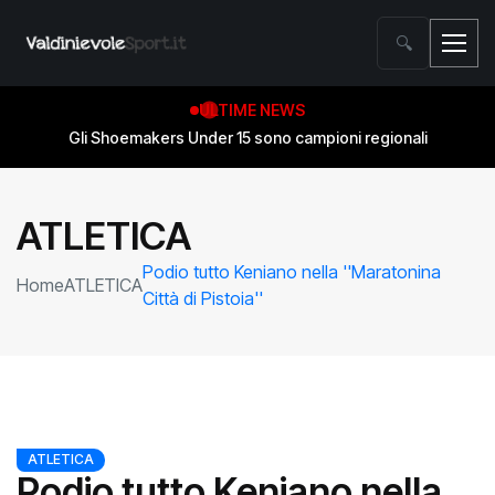
🔍
ULTIME NEWS
Gli Shoemakers Under 15 sono campioni regionali
ATLETICA
Podio tutto Keniano nella ''Maratonina
Home
ATLETICA
Città di Pistoia''
ATLETICA
Podio tutto Keniano nella