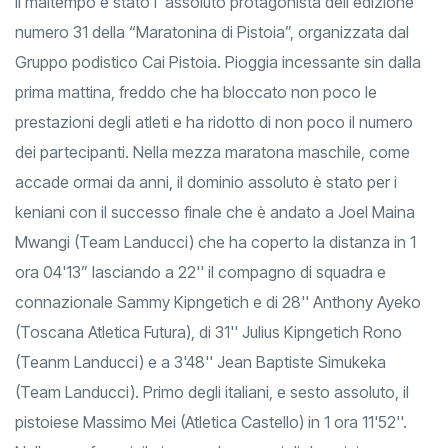
Il maltempo è stato l' assoluto protagonista dell'edizione
numero 31 della “Maratonina di Pistoia”, organizzata dal
Gruppo podistico Cai Pistoia. Pioggia incessante sin dalla
prima mattina, freddo che ha bloccato non poco le
prestazioni degli atleti e ha ridotto di non poco il numero
dei partecipanti. Nella mezza maratona maschile, come
accade ormai da anni, il dominio assoluto è stato per i
keniani con il successo finale che è andato a Joel Maina
Mwangi (Team Landucci) che ha coperto la distanza in 1
ora 04'13” lasciando a 22'' il compagno di squadra e
connazionale Sammy Kipngetich e di 28'' Anthony Ayeko
(Toscana Atletica Futura), di 31'' Julius Kipngetich Rono
(Teanm Landucci) e a 3'48'' Jean Baptiste Simukeka
(Team Landucci). Primo degli italiani, e sesto assoluto, il
pistoiese Massimo Mei (Atletica Castello) in 1 ora 11'52''.