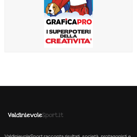
ValdinievoleSport racconta risultati, società, protagonisti e