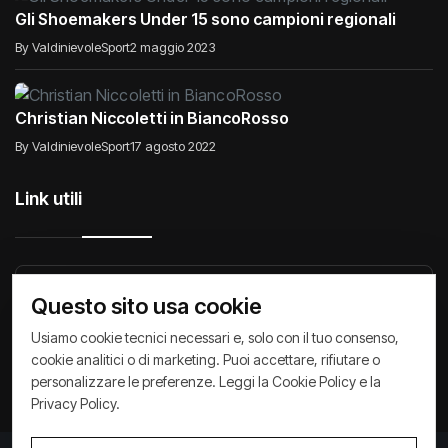
Gli Shoemakers Under 15 sono campioni regionali
By ValdinievoleSport
2 maggio 2023
Christian Niccoletti in BiancoRosso
By ValdinievoleSport
17 agosto 2022
Link utili
Raccontiamo di Noi
Comunicati
Società
Questo sito usa cookie
Privacy Policy
Cookie Policy
Archivio News
Usiamo cookie tecnici necessari e, solo con il tuo consenso,
cookie analitici o di marketing. Puoi accettare, rifiutare o
personalizzare le preferenze. Leggi la
Cookie Policy
e la
Privacy Policy
.